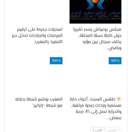
مجلس بوعياش يصدر تقريرا
تعديلات جديدة على ترقيم
حول كارثة سبتة المحتلة،
المركبات والدراجات تدخل حيز
يخلف سجال بين مؤيد
التنفيذ بالمغرب
ورافض..
وطنية
وطنية
طقس السبت.. أجواء حارة
المغرب يوسّع شبكة رحلاته
مستمرة وزخات رعدية مرتقبة..
مع شركة “رايانير”
والحرارة تصل إلى 45 درجة
ببعض…
السابق
التالي