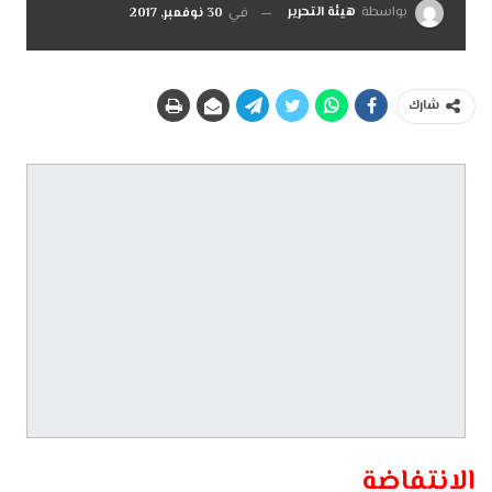
بواسطة
هيئة التحرير
في
30 نوفمبر, 2017
شارك
الانتفاضة