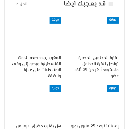
قد يعجبك ايضا
الكل
دولية
دولية
نقابة المحامين المصرية
المغرب يجدد دعمه للدولة
تواصل تنقية الجداول
الفلسطينية ويدعو إلى وقف
وتستبعد أكثر من 25 ألف
الاعتـ.ـداءات على غـ.ـزة
عضو
والضفة…
دولية
دولية
إسبانيا ترصد 25 مليون يورو
هل يقترب مضيق هرمز من