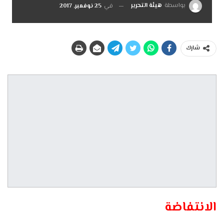
بواسطة
هيئة التحرير
في
25 نوفمبر, 2017
شارك
الانتفاضة