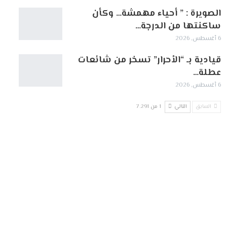
الصويرة : ” أحياء مهمشة… وكأن
ساكنتها من الدرجة…
6 أغسطس, 2026
قيادية بـ “الأحرار” تسخر من شائعات
عطلة…
6 أغسطس, 2026
السابق
التالي
1 من 7٬291