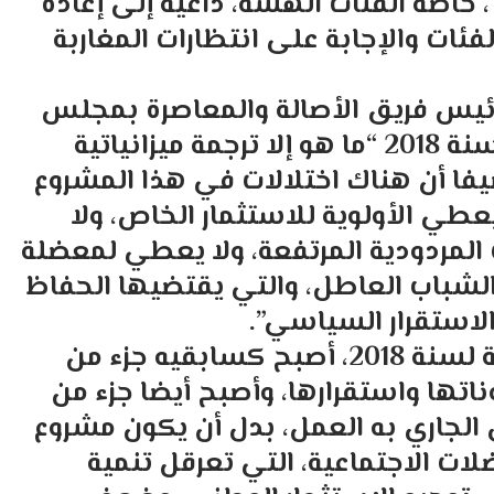
 خاصة الفئات الهشة، داعية إلى إعادة
ئات والإجابة على انتظارات المغاربة
رئيس فريق الأصالة والمعاصرة بمجلس
النواب، أن مشروع قانون المالية برسم سنة 2018 “ما هو إلا ترجمة ميزانياتية
يفا أن هناك اختلالات في هذا المشروع
عطي الأولوية للاستثمار الخاص، ولا
 المردودية المرتفعة، ولا يعطي لمعضلة
 الشباب العاطل، والتي يقتضيها الحفاظ
لاستقرار السياسي”.
وأضاف أشرورو أن “مشروع قانون المالية لسنة 2018، أصبح كسابقيه جزء من
تها واستقرارها، وأصبح أيضا جزء من
ي الجاري به العمل، بدل أن يكون مشروع
لات الاجتماعية، التي تعرقل تنمية