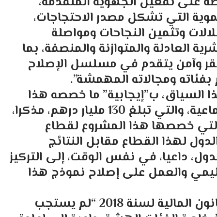
 على تفعيل الجهوية المتقدمة،
موية التي تشكل مصدر الاحتجاجات،
لالات وتثمين النجاحات ومواصلة
رية العادلة والمتوازنة والمنصفة، بما
تقر وآمن يتقدم في مسلسل الإصلاح
بفئاته ومجالاته المهمشة”.
 السياق، ب”إيجابية” ما خصصه هذا
المشروع من اعتمادات للقطاعات الاجتماعية، والتي تبلغ 130 مليار درهم، مذكرا،
ة التي خصصها هذا المشروع لقطاع
ول لهذا القطاع مقابل النتائج
دول، داعيا، في نفس الوقت، إلى التركيز
عليمي والعمل على إصلاح نموذج هذا
أما فرق المعارضة فاعتبرت أن مشروع قانون المالية لسنة 2018 “لم يستجب