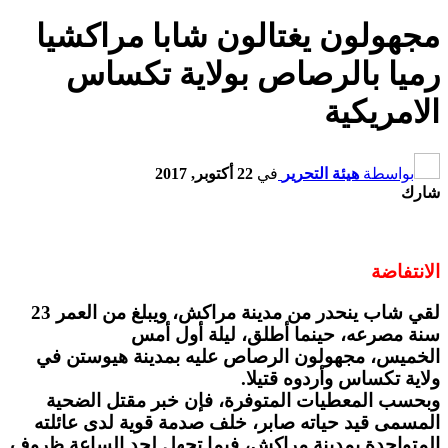
مجهولون يغتالون شابا مراكشيا
رميا بالرصاص بولاية تكساس
الامريكية
بواسطة
هيئة التحرير
في
22 أكتوبر, 2017
شارك
الانتفاضة
لقي شاب ينحدر من مدينة مراكش، ويبلغ من العمر 23
سنة مصرعه، حينما أطلق، ليلة أول أمس
الخميس، مجهولون الرصاص عليه بمدينة هيوستن في
ولاية تكساس وأردوه قتيلا.
وبحسب المعطيات المتوفرة، فإن خبر مقتل الضحية
المسمى قيد حياته صابر، خلف صدمة قوية لدى عائلته
المتواجدة بمدينة مراكش، فيما تجهل لحد الساعة ظروف