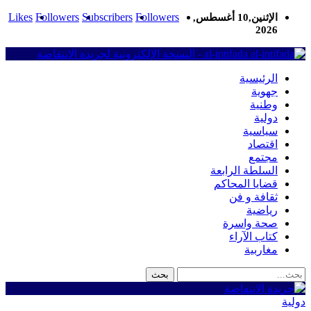
Likes
Followers
Subscribers
Followers
الإثنين,10 أغسطس,
2026
al-intifada - النسخة الإلكترونية لجريدة الانتفاضة
الرئيسية
جهوية
وطنية
دولية
سياسية
اقتصاد
مجتمع
السلطة الرابعة
قضايا المحاكم
ثقافة و فن
رياضية
صحة واسرة
كتاب الآراء
مغاربية
دولية