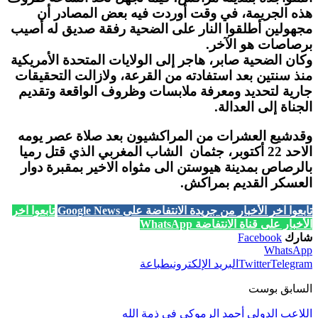
هذه الجريمة، في وقت أوردت فيه بعض المصادر أن
مجهولين أطلقوا النار على الضحية رفقة صديق له أصيب
برصاصات هو الآخر.
وكان الضحية صابر، هاجر إلى الولايات المتحدة الأمريكية
منذ سنتين بعد استفادته من القرعة، ولازالت التحقيقات
جارية لتحديد ومعرفة ملابسات وظروف الواقعة وتقديم
الجناة إلى العدالة.
وقدشيع العشرات من المراكشيون بعد صلاة عصر يومه
الاحد 22 أكتوبر، جثمان الشاب المغربي الذي قتل رميا
بالرصاص بمدينة هيوستن الى مثواه الاخير بمقبرة دوار
العسكر القديم بمراكش.
تابعوا آخر الأخبار من جريدة الانتفاضة على Google News
تابعوا آخر
الأخبار على قناة الانتفاضة WhatsApp
شارك
Facebook
WhatsApp
Telegram
Twitter
البريد الإلكتروني
طباعة
السابق بوست
اللاعب الدولي أحمد الرموكي في ذمة الله