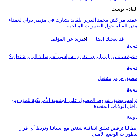
القادم بوست
عمدة مراكش محمد العربي بلقايد يشارك في مؤتمر دولي لعمداء
مدن العالم حول التغييرات المناخية
قد يعجبك ايضا
المزيد عن المؤلف
دولية
دعوة سانشيز إلى إيران.. تقارب سياسي أم رسالة إلى واشنطن؟
دولية
مضيق هرمز يشتعل
دولية
ترامب يضيق شروط الحصول على الجنسية الأمريكية للمزدادين
داخل الولايات المتحدة
دولية
إيطاليا ترفض تعليق اتفاقية شنغن مع إسبانيا وتربط أي قرار
بتطورات الوضع الأمني