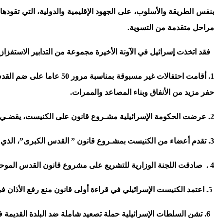
بنفس الطريقة والأسلوب، على الجهود الإقليمية والدولية، التي تقودها
مراحل متقدمة من التسوية.
فقد اتخذت إسرائيل في الآونة الأخيرة مجموعة من التدابير الاستفزازية
حفر مزيد من الأنفاق وبناء المصاعد والممرات.
2. عرضت الحكومة الإسرائيلية مشـروع قانون على الكنيست، يقضـي بإلزام المدارس العربية بتدريس المناهج والكتب الإسرائيلية لتهويد التدريس في القدس المحتلة.
3. تقدم أعضاء من الكنيست بمشـروع قانون ” القدس الكبرى”، الذي يهدف إلى ضم مستوطنات إسرائيلية في الضفة الغربية ومناطق في شرق القدس المحتلة.
4 . صادقت اللجنة الوزارية للتشريع على مشروع قانون القدس الموحدة، الذي يقوض فرص الاتفاق حول مستقبل المدينة.
5. اعتمد الكنيست الإسرائيلي في قراءة أولى قانون منع رفع الأذان في القدس والأحياء العربية المحيطة بها.
6. تشن السلطات الإسرائيلية حملة تصعيد شاملة ضد البلدة القديمة في مدينة القدس الشـريف ومحيطها، من خلال اغتصاب أراضي الفلسطينيين وحرمانهم من البناء، وتنفيذ إجراءات الطرد التعسفي في حقهم.