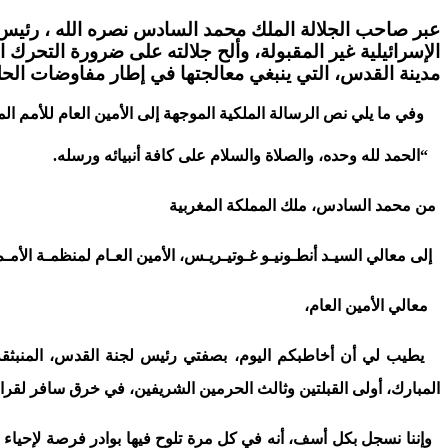
عبر صاحب الجلالة الملك محمد السادس نصره الله ، رئيس ل
الإسرائيلية غير المقبولة، وألح جلالته على ضرورة التحرك 
مدينة القدس، التي ينبغي معالجتها في إطار مفاوضات الحل
وفي ما يلي نص الرسالة الملكية الموجهة إلى الأمين العام للأمم ال
“الحمد لله وحده، والصلاة والسلام على كافة أنبيائه ورسله.
من محمد السادس، ملك المملكة المغربية
إلى معالي السيـد أنطـونيـو غـوتيـريـس، الأمين العـام لمنظمـة الأمـم
معالي الأمين العام،
يطيب لي أن أخاطبكم اليوم، بصفتي رئيس لجنة القدس، المنبثقة ع
المبارك، أولى القبلتين وثالث الحرمين الشريفين، في خرق سافر لقرار
وإننا نسجل بكل أسف، أنه في كل مرة تلوح فيها بوادر فرصة لإحياء عم