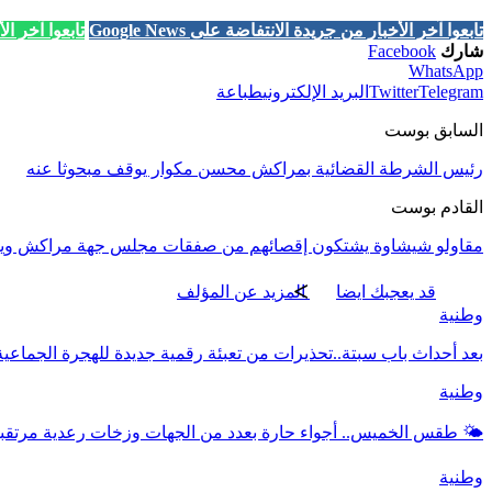
تابعوا آخر الأخبار من جريدة الانتفاضة على Google News
تابعوا آخر الأخب
شارك
Facebook
WhatsApp
Telegram
Twitter
البريد الإلكتروني
طباعة
السابق بوست
رئيس الشرطة القضائية بمراكش محسن مكوار يوقف مبحوثا عنه
القادم بوست
مقاولو شيشاوة يشتكون إقصائهم من صفقات مجلس جهة مراكش ويتهم
قد يعجبك ايضا
المزيد عن المؤلف
وطنية
بعد أحداث باب سبتة..تحذيرات من تعبئة رقمية جديدة للهجرة الجماعية
وطنية
🌤️ طقس الخميس.. أجواء حارة بعدد من الجهات وزخات رعدية مرتق
وطنية