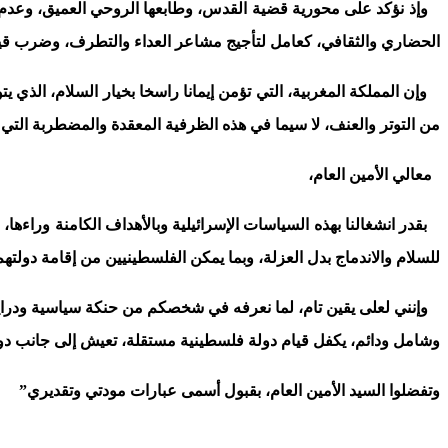
وإذ نؤكد على محورية قضية القدس، وطابعها الروحي العميق، وعدم جو
الحضاري والثقافي، كعامل لتأجيج مشاعر العداء والتطرف، وضرب قيم ا
وإن المملكة المغربية، التي تؤمن إيمانا راسخا بخيار السلام، الذي ي
من التوتر والعنف، لا سيما في هذه الظرفية المعقدة والمضطربة التي ت
معالي الأمين العام،
بقدر انشغالنا بهذه السياسات الإسرائيلية وبالأهداف الكامنة وراءها،
للسلام والاندماج بدل العزلة، وبما يمكن الفلسطينيين من إقامة دولتهم المستقلة، على
وإنني لعلى يقين تام، لما نعرفه في شخصكم من حنكة سياسية ودراية و
وشامل ودائم، يكفل قيام دولة فلسطينية مستقلة، تعيش إلى جانب دول
وتفضلوا السيد الأمين العام، بقبول أسمى عبارات مودتي وتقديري”