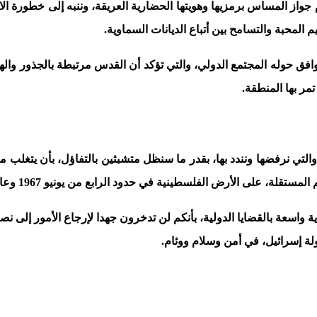
از المساس برمزيها وهويتها الحضارية العريقة، وننبه إلى خطورة الان
لمحبة والتسامح بين أتباع الديانات السماوية.
توافق حوله المجتمع الدولي، والتي تؤكد أن القدس مرتبطة بالجذور واله
مر بها المنطقة.
 والتي نرفضها ونندد بها، بقدر ما سنظل متشبثين بالتفاؤل، بأن يتغلب
 الأرض الفلسطينية في حدود الرابع من يونيو 1967 وعاصمتها القدس الشرقية.
اسعة بالقضايا الدولية، بأنكم لن تدخرون جهدا لإرجاع الأمور إلى نصا
ة إسرائيل، في أمن وسلام ووئام.