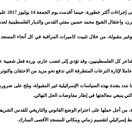
ولم تكتف إس
 قرن، واعتقال الشيخ محمد حسين مفتي القدس والديار الفلسطينية لعد
ير مقبولة، من خلال تثبيت كاميرات المراقبة في كل أنحاء المسجد المب
عر كل الفلسطينيين، وقد تؤدي إلى غضب عارم، وردة فعل شعبية عامة،
لا لإثارة النزعات المتطرفة التي تدفع نحو مزيد من الاحتقان والتوتر
 نندد بشدة بهذه السياسات الإسرائيلية غير المقبولة، ونلح على ضرورة
لتي ينبغي معالجتها في إطار مفاوضات الحل النهائي.
من أجل حملها على احترام الوضع القانوني والتاريخي للقدس الشريف و
خطط إسرائيلي لتقسيم زماني ومكاني للمسجد الأقصى المبارك.