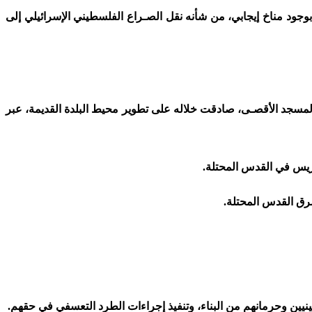
 بوجود مناخ إيجابي، من شأنه نقل الصـراع الفلسطيني الإسرائيلي إلى
على ضم القدس، وعقدت حكومتها، يوم الأحد 28 ماي 2017، اجتماعا في نفق أسفل المسجد الأقصـى، صادقت خلاله على تطوير محيط البلدة القديمة، عبر