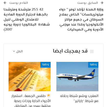
السابق بوست
القادم بوست
وزارة الصحة تؤكد توفر ” دواء
42 253 مترشحة ومترشحا
ميتوتريكسات” الخاص بعلاج
بالجهة لاجتياز الدورة العادية
السرطان في جميع مراكز
للامتحان الوطني لنيل
الأنكولوجيا وكذا عند موزعي
شهادة البكالوريا (دورة يونيه
الأدوية وفي الصيدليات
2017)
قد يعجبك ايضا
الكل
وطنية
وطنية
المغرب يوسّع شبكة رحلاته
طقس الجمعة.. استمرار
مع شركة “رايانير”
الأجواء الحارة وزخات رعدية
مرتقبة بعدد من المناطق