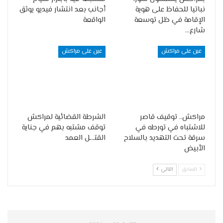
نباتيا للحفاظ على هوية
أجانب بعد انتشار فيديو يوثق
الإقامة في ظل توسعة
الواقعة
شارع…
عين على مراكش
عين على مراكش
مراكش.. توقيف قاصر
الشرطة القضائية لمراكش
للاشتباه في تورطه في
توقف مشتبه بهم في جناية
سرقة تحت التهديد بالسلاح
القتـ.ـل العمد
الأبيض
السابق
التالي