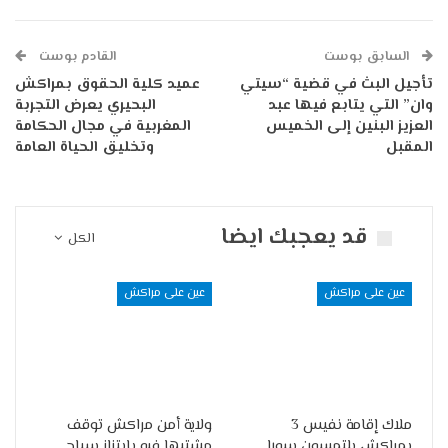
السابق بوست
القادم بوست
تأجيل البث في قضية “سيتي
عميد كلية الحقوق بمراكش
وان” التي يتابع فيها عبد
البحيري يعرض التجربة
العزيز البنين إلى الخميس
المغربية في مجال الحكامة
المقبل
وتخليق الحياة العامة
قد يعجبك ايضا
الكل
عين على مراكش
عين على مراكش
ملاك إقامة نفيس 3
ولاية أمن مراكش توقف
بمراكش يلتمسون سورا
مشتبها فيه بابتزاز سياح