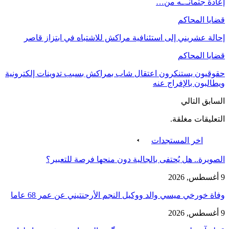
إعادة جثمانـ.ـه من…
قضايا المحاكم
إحالة عشريني إلى استئنافية مراكش للاشتباه في ابتزاز قاصر
قضايا المحاكم
حقوقيون يستنكرون اعتقال شاب بمراكش بسبب تدوينات إلكترونية
ويطالبون بالإفراج عنه
السابق
التالي
التعليقات مغلقة.
اخر المستجدات
الصويرة.. هل يُحتفى بالجالية دون منحها فرصة للتعبير؟
9 أغسطس, 2026
وفاة خورخي ميسي والد ووكيل النجم الأرجنتيني عن عمر 68 عاما
9 أغسطس, 2026