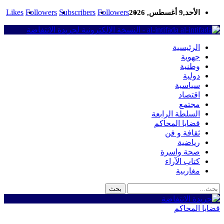
Likes
Followers
Subscribers
Followers
الأحد,9 أغسطس, 2026
al-intifada - النسخة الإلكترونية لجريدة الانتفاضة
الرئيسية
جهوية
وطنية
دولية
سياسية
اقتصاد
مجتمع
السلطة الرابعة
قضايا المحاكم
ثقافة و فن
رياضية
صحة واسرة
كتاب الآراء
مغاربية
قضايا المحاكم