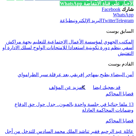
الأخبار على قناة الانتفاضة WhatsApp
شارك
Facebook
WhatsApp
Telegram
Twitter
البريد الإلكتروني
طباعة
السابق بوست
المكتب الجهوي لمؤسسة الأعمال الاحتماعية للتعليم بجهة مراكش
أسفي ينظم دورة تكوينية استعدادا للامتحانات الولوج لسلك الادارة أو
التفتيش
القادم بوست
أمن البيضاء يطيح بمهاجر إفريقي بعد عرقلة سير الطرامواي
قد يعجبك ايضا
المزيد عن المؤلف
قضايا المحاكم
13 ملفا جنائيا في جلسة واحدة بالعيون.. جدل حول حق الدفاع
وضمانات المحاكمة العادلة
قضايا المحاكم
عائلة عبد الرحيم فقير تناشد الملك محمد السادس للتدخل من أجل