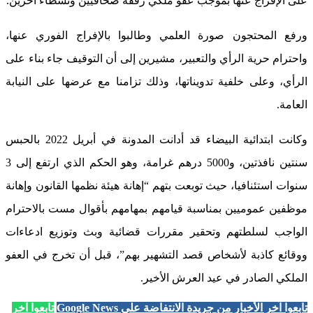
على الإفراج عنها بموجب عفو ملكي رفقة صحافيين ونشطاء آخرين.
ورفع المحتجون صورة العلمي وطالبوا بالإفراج الفوري عنها،
واحترام حرية الرأي والتعبير، مشيرين إلى أن التوقيف جاء بناء على
الرأي، وعلى خلفية تدويناتها، وذلك تزامنا مع عرضها على النيابة
العامة.
وكانت ابتدائية البيضاء قد أدانت المدونة في أبريل 2022 بالحبس
سنتين نافذتين، و5000 درهم غرامة، وهو الحكم الذي ارتفع إلى 3
سنوات استئنافيا، حيث توبعت بتهم “إهانة هيئة نظمها القانون وإهانة
موظفين عموميين بمناسبة قيامهم بمهامهم بأقوال مست بالاحترام
الواجب لسلطتهم وتحقير مقررات قضائية وبث وتوزيع ادعاءات
ووقائع كاذبة لأشخاص قصد التشهير بهم”، قبل أن تخرج في العفو
الملكي الصادر في عيد العرش الأخير.
تابعوا آخر الأخبار من جريدة الانتفاضة على Google News
تابعوا آخر