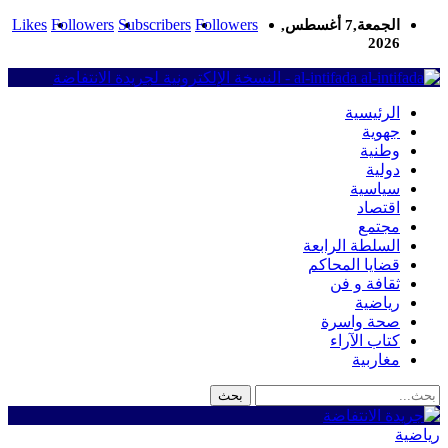
Likes
Followers
Subscribers
Followers
الجمعة,7 أغسطس,
2026
al-intifada - النسخة الإلكترونية لجريدة الانتفاضة
الرئيسية
جهوية
وطنية
دولية
سياسية
اقتصاد
مجتمع
السلطة الرابعة
قضايا المحاكم
ثقافة و فن
رياضية
صحة واسرة
كتاب الآراء
مغاربية
رياضية