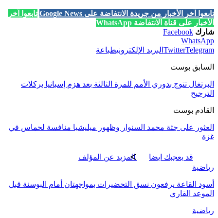
تابعوا آخر الأخبار من جريدة الانتفاضة على Google News
تابعوا آخر
الأخبار على قناة الانتفاضة WhatsApp
شارك
Facebook
WhatsApp
Telegram
Twitter
البريد الإلكتروني
طباعة
السابق بوست
البرتغال تتوج بدوري الأمم للمرة الثالثة بعد هزم إسبانيا بركلات
الترجيح
القادم بوست
العثور على جثة محمد السنوار وظهور ميليشيا منافسة لحماس في
غزة
قد يعجبك ايضا
المزيد عن المؤلف
رياضية
أسود القاعة يرفعون نسق التحضيرات بمواجهتان أمام البوسنة قبل
الموعد القاري
رياضية