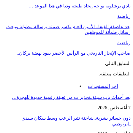
نادي برشلونة يواجه إتحاد طنجة وديا في هذا الموعد …
رياضية
بعد عاصفة الفيفا.. الأمين العام يكسر صمته برسالة مطولة ويبعث
رسائل طمأنة للموظفين
رياضية
صاحب الإنجاز التاريخي مع الرأس الأخضر يقود نهضة بركان..
السابق
التالي
التعليقات مغلقة.
اخر المستجدات
بعد أحداث باب سبتة..تحذيرات من تعبئة رقمية جديدة للهجرة…
7 أغسطس, 2026
دون خسائر بشرية..شاحنة تثير الرعب وسط سكان سيدي
البرنوصي