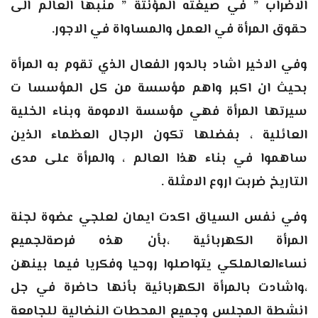
الاضراب ” في صيغته المؤنثة ” منبها العالم الى
حقوق المرأة في العمل والمساواة في الاجور.
وفي الاخير اشاد بالدور الفعال الذي تقوم به المرأة
بحيث ان اكبر واهم مؤسسة من كل المؤسسا ت
سيرتها المرأة فهي مؤسسة الامومة وبناء الخلية
العائلية ، بفضلها تكون الرجال العظماء الذين
ساهموا في بناء هذا العالم ، والمرأة على مدى
التاريخ ضربت اروع الامثلة .
وفي نفس السياق اكدت ايمان لعلجي عضوة لجنة
المرأة الكهربائية ،بأن هذه فرصةلجميع
نساءالعالملكي يتواصلوا روحيا وفكريا فيما بينهن
،واشادت بالمرأة الكهربائية بأنها حاضرة في جل
انشطة المجلس وجميع المحطات النضالية للجامعة