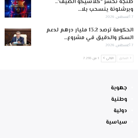
طنجة تخسر “كلاسيكو الصيف”..
وبرشلونة ينسحب بلا…
7 أغسطس, 2026
الحكومة ترصد 13.2 مليار درهم لدعم
السكر والدقيق في مشروع…
7 أغسطس, 2026
السابق
التالي
1 من 7٬293
جهوية
وطنية
دولية
سياسية