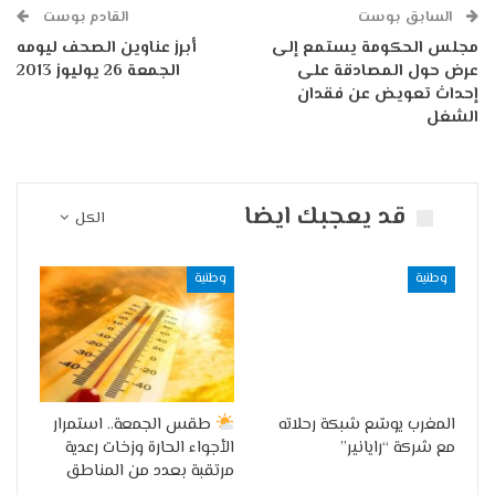
السابق بوست
القادم بوست
مجلس الحكومة يستمع إلى
أبرز عناوين الصحف ليومه
عرض حول المصادقة على
الجمعة 26 يوليوز 2013
إحداث تعويض عن فقدان
الشغل
قد يعجبك ايضا
الكل
وطنية
وطنية
المغرب يوسّع شبكة رحلاته
طقس الجمعة.. استمرار
مع شركة “رايانير”
الأجواء الحارة وزخات رعدية
مرتقبة بعدد من المناطق