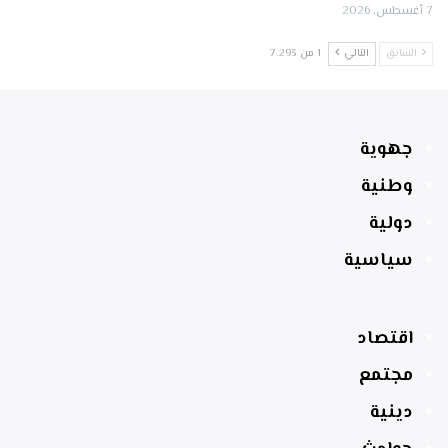
7 أغسطس, 2026
السابق
التالي
1 من 7٬293
جهوية
وطنية
دولية
سياسية
اقتصاد
مجتمع
دينية