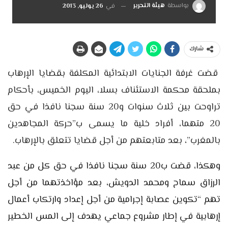
بواسطة
هيئة التحرير
في
26 يوليو, 2013
شارك
قضت غرفة الجنايات الابتدائية المكلفة بقضايا الإرهاب
بملحقة محكمة الاستئناف بسلا، اليوم الخميس، بأحكام
تراوحت بين ثلاث سنوات و20 سنة سجنا نافذا في حق
20 متهما، أفراد خلية ما يسمى ب”حركة المجاهدين
بالمغرب”، بعد متابعتهم من أجل قضايا تتعلق بالإرهاب.
وهكذا، قضت ب20 سنة سجنا نافذا في حق كل من عبد
الرزاق سماح ومحمد الدويش، بعد مؤاخذتهما من أجل
تهم “تكوين عصابة إجرامية من أجل إعداد وارتكاب أعمال
إرهابية في إطار مشروع جماعي يهدف إلى المس الخطير