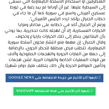
المتطرفين أو استخدام الأسلحة الكيماوية التي نسعى
إلى السيطرة عليها. غير أن أوباما لم يبد رغبة في تورط
عسكري أميركي واسع في سورية كما أن ما جاء في
خطاب الجنرال يؤكد تردد الرئيس الأميركي”.
ورغم أن الجنرال أكد في خطابه على مخاطر ومزايا
الخيارات العسكرية، إلا أن لهجته كانت تحذيرية، بما يوحي
بأن البنتاغون ينظر إلى تلك الخيارات بارتياع وتخوف.
وقال الجنرال: إن مهمة منع انتشار مخزون أسلحة سورية
الكيماوية، تتطلب فرض منطقة للحظر الجوي، بالإضافة
إلى حملة من الغارات الجوية والهجمات الصاروخية وألاف
من قوات العمليات الخاصة والقوات البرية، لشن هجمات
وتأمين المواقع الحرجة وأن ذلك يتكلف مليار دولار شهريًا.
تابعوا آخر الأخبار من جريدة الانتفاضة على GOOGLE NEWS
تابعوا آخر الأخبار على قناة الانتفاضة WHATSAPP