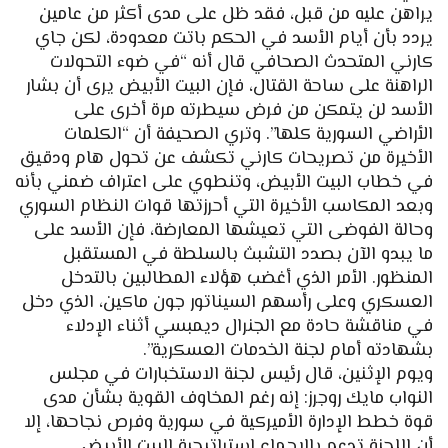
يراهن عليه من قبل، فقد ظل على مدى أكثر من عامين
يردد بأن أيام الأسد في الحكم باتت معدودة، لكن جاي
كارني المتحدث الصحافي قال أنه “في ضوء التحولات
الراهنة على ساحة القتال، فإن البيت الأبيض يرى أن بشار
الأسد لن يتمكن من فرض سيطرته مرة أخرى على
الأراضي السورية كلها”. وتري الصحيفة أن “الكلمات
الأخيرة من تصريحات كارني تكشف عن تحول هام ودقيق
في خطاب البيت الأبيض، وتنطوي على اعتراف ضمني بأنه
وبعد المكاسب الأخيرة التي أحرزتها قوات النظام السوري
وحالة الفوضى التي تعيشها المعارضة، فإن الأسد على
ما يبدو الآن بصدد التشبث بالسلطة في المستقبل
المنظور. الأمر الذي أغضب هؤلاء المطالبين بالتدخل
العسكري وعلى رأسهم السيناتور جون ماكين، الذي دخل
في مناقشة حادة مع الجنرال ديمبسي أثناء الإدلاء
بشهادته أمام لجنة الخدمات العسكرية”.
ويوم الإثنين، قال رئيس لجنة الاستخبارات في مجلس
النواب مايك روجرز: إنه رغم المخاوف القوية بشأن مدى
قوة خطط الإدارة الأميركية في سورية وفرص نجاحها، إلا
أن اللجنة تدعم بالإجماع استراتيجية البيت الأبيض.