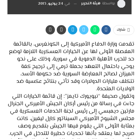
بواسطة
هيئة التحرير
في
24 يوليو, 2013
شارك
تقدمت وزارة الدفاع الأميركية إلى الكونغرس، بالقائمة
المفصلة الأولى لها عن الخيارات العسكرية اللازمة لوضع
حد للحرب الأهلية الدموية في سورية، وذلك على نحو
يوحي باحتمال التعهد بحملة ترمي إلى ترجيح كفة
الميزان لصالح المعارضة السورية ضد حكومة الأسد،
تتكلف مليارات الدولارات وقد تأتي بنتائج عكسية ضد
الولايات المتحدة.
وتقول صحيفة “نيويورك تايمز”: إن قائمة الخيارات التي
جاءت في رسالة من رئيس أركان الجيش الأميركي الجنرال
مارتين ديمبسي إلى رئيس لجنة الخدمات العسكرية في
مجلس الشيوخ الأميركي السيناتور كارل ليفين، كانت
بمثابة الأولى التي يقوم فيها الجيش بتقديم وصف
صريح لما يعتقد بأنها تحديات خطيرة للتدخل في الحرب.