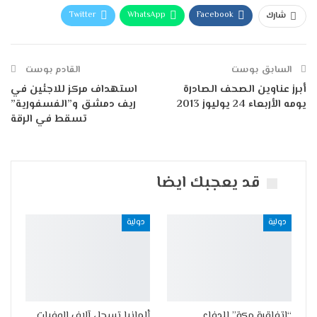
Twitter
WhatsApp
Facebook
شارك
Telegram
البريد الإلكتروني
طباعة
السابق بوست
القادم بوست
أبرز عناوين الصحف الصادرة
استهداف مركز للاجئين في
يومه الأربعاء 24 يوليوز 2013
ريف دمشق و”الفسفورية”
تسقط في الرقة
قد يعجبك ايضا
دولية
دولية
“إتفاقية مكة” للدفاع
ألمانيا تسجل آلاف الوفيات