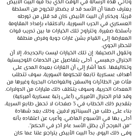
وتأتي هذه الرسالة في الوقت الذي بدأ فيه البيت الأبيض
يعترف ضمنا أن الأسد قد لا يضطر للخروج من السلطة
قريبًا. ويذكر أن البيت الأبيض كان قد قلل من تورطه
العسكري في الحرب السورية، بالاكتفاء بإمداد المقاومة
بأسلحة صغيرة. وتتراوح تلك الخيارات ما بين تدريب قوات
المعارضة إلى القيام بشن غارات جوية وفرض منطقة
للحظر الجوي.
وتقول الصحيفة: إن تلك الخيارات ليست بالجديدة، إلا أن
الجنرال ديمبسي أدلى بتفاصيل عن الخدمات اللوجيستية
وتكاليفها. كما أشار إلى أن الغارات بعيدة المدى على
أهداف عسكرية تابعة للحكومة السورية، سوف تتطلب
مئات من الطائرات والسفن والغواصات البحرية وغيرها من
المعدات الحربية، وسوف يتكلف ذلك مليارات من الدولارات.
وقد قام الجنرال الأميركي (أعلى رتبة عسكرية أميركية)
بتقديم ذلك الخطاب في 3 صفحات لا تحمل طابع السرية،
بناء على طلب من السيناتور لافين. وذلك بعد شهادة
أدلى بها في الأسبوع الماضي. وأعرب عن اعتقاده بأنه
“من المرجح أن يظل الأسد عام آخر في الحكم”.
وفي ذلك اليوم، بدأ البيت الأبيض يتراجع علنا عما كان