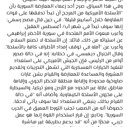
وفي هذا السياق، صرح أحد زعماء المعارضة السورية بأن
“الأسلحة الأميركية من المرجح أن تبدأ تدفقها على قوات
المقاومة خلال أسابيع قليلة”. في حين قال مصدر رسمي:
إنها سوف تبدأ في شهر آب/ أغسطس المقبل.
وأعرب مبعوث الأمم المتحدة في سورية الأخضر إبراهيمي
عن استيائه من ذلك، قائلا: إن الأسلحة لا تصنع السلام.
وأعرب عن “أمله في توقف إمداد الأطراف كافة بالأسلحة”.
وقال الجنرال ديمبسي، في خطابه: إنه في حالة صدور
أوامر من الرئيس، فإن الجيش الأميركي على استعداد
لتنفيذ الخيارات العسكرية التي تشمل التدريبات وتقديم
المشورة والمساعدة للمعارضة والقيام بشن غارات
صاروخية محدودة وإقامة منطقة للحظر الجوي، وإقامة
مناطق عازلة عبر الحدود مع الأردن ومع تركيا، والسيطرة
على مخزون الأسلحة الكيماوية. وأضاف أنه “في حالة
القيام بذلك، ينبغي الاستعداد لما سوف يأتي لاحقا،
خصوصًا أنه من الصعب تجنب التورط العميق في الحرب
السورية”. وتابع: إن قرار استخدام القوة إنما هو عمل
حربي، محذرًا من أنه “قد يدعم بطريقة غير مباشرة