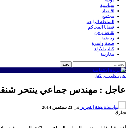
سياسية
اقتصاد
مجتمع
السلطة الرابعة
قضايا المحاكم
ثقافة و فن
رياضية
صحة واسرة
كتاب الآراء
مغاربية
عين على مراكش
عاجل : مهندس جماعي ينتحر شنق
بواسطة
هيئة التحرير
في
23 سبتمبر, 2014
شارك