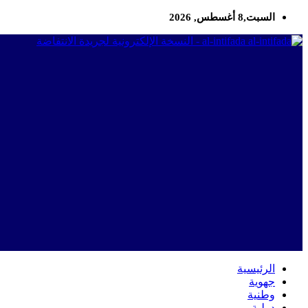
السبت,8 أغسطس, 2026
al-intifada - النسخة الإلكترونية لجريدة الانتفاضة
الرئيسية
جهوية
وطنية
دولية