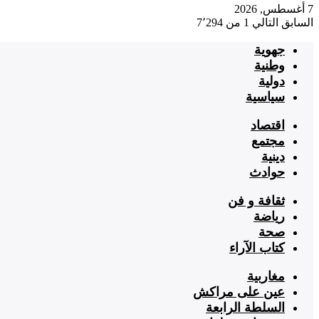
7 أغسطس, 2026
السابق
التالي
1 من 7٬294
جهوية
وطنية
دولية
سياسية
اقتصاد
مجتمع
دينية
حوادث
ثقافة و فن
رياضة
صحة
كتاب الآراء
مغاربية
عين على مراكش
السلطة الرابعة