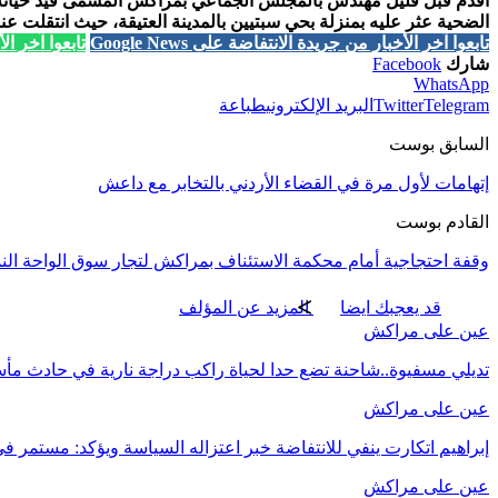
أقدم قبل قليل مهندس بالمجلس الجماعي بمراكش المسمى قيد حياته الووه نور الدين والبالغ من العمر 54
الضحية عثر عليه بمنزلة بحي سبتيين بالمدينة العتيقة، حيث انتقلت ع
تابعوا آخر الأخبار من جريدة الانتفاضة على Google News
تابعوا آخر الأخب
شارك
Facebook
WhatsApp
Telegram
Twitter
البريد الإلكتروني
طباعة
السابق بوست
إتهامات لأول مرة في القضاء الأردني بالتخابر مع داعش
القادم بوست
وقفة احتجاجية أمام محكمة الاستئناف بمراكش لتجار سوق الواحة ال
قد يعجبك ايضا
المزيد عن المؤلف
عين على مراكش
تديلي مسفيوة..شاحنة تضع حدا لحياة راكب دراجة نارية في حادث مأ
عين على مراكش
إبراهيم اتكارت ينفي للانتفاضة خبر اعتزاله السياسة ويؤكد: مستمر في
عين على مراكش