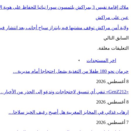
ملاك إقامة نفيس 3 بمراكش يلتمسون سورا نباتيا للحفاظ على هوية الإقامة في ظل توسعة شارع…
عين على مراكش
ولاية أمن مراكش توقف مشتبها فيه بابتزاز سياح أجانب بعد انتشار فيدي
السابق
التالي
التعليقات مغلقة.
اخر المستجدات
حرمان نحو 180 طفلا من التغذية يشعل احتجاجا أمام مديرية…
8 أغسطس, 2026
«GenZ212» تنفي أي تنسيق لاحتجاجات وتدعو إلى الحذر من الأخبار…
8 أغسطس, 2026
إرهاب غذائي في المخابز المغربية هل أصبح رغيف الخبز سلاحا…
7 أغسطس, 2026