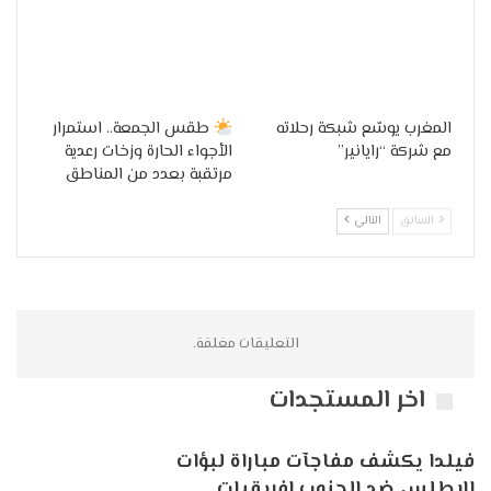
المغرب يوسّع شبكة رحلاته
طقس الجمعة.. استمرار
مع شركة “رايانير”
الأجواء الحارة وزخات رعدية
مرتقبة بعدد من المناطق
السابق
التالي
التعليقات مغلقة.
اخر المستجدات
فيلدا يكشف مفاجآت مباراة لبؤات
الاطلس ضد الجنوب افريقيات…