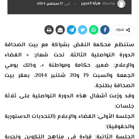
بواسطة
هيئة التحرير
في
17 سبتمبر, 2014
شارك
ستنظم محكمة النقض بشراكة مع بيت الصحافة
الدورة التواصلية الثالثة، تحت شعار: « القضاء
والإعلام: ضمير، حكامة ومواطنة »، وذلك يومي
الجمعة والسبت 19 و20 شتنبر 2014، بمقر بيت
الصحافة بطنجة.
وقد وزعت أشغال هذه الدورة التواصلية على ثلاثة
جلسات:
الجلسة الأولى: القضاء والإعلام (التحديات الدستورية
والحقوقية)؛
الجلسة الثانية: قراءة في مناهج التكوين وتجربة