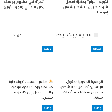
تتويج “لارام” بجائزة أفضل
المرأة في مشروع يوسف
شركة طيران تنشط بشمال
زيدان الروائي (الجزء الأول)
إفريقيا
قد يعجبك ايضا
الكل
مجتمع
وطنية
الجمعية المغربية لحقوق
طقس السبت.. أجواء حارة
الإنسان: أكثر من 100 شخص
مستمرة وزخات رعدية مرتقبة..
يتابعون قضائيًا بعد أحداث
والحرارة تصل إلى 45 درجة
سبتة…
ببعض…
وطنية
وطنية