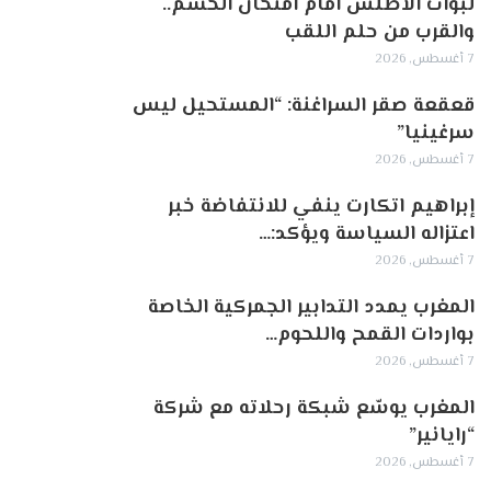
لبؤات الأطلس أمام امتحان الحسم..
والقرب من حلم اللقب
7 أغسطس, 2026
قعقعة صقر السراغنة: “المستحيل ليس
سرغينيا”
7 أغسطس, 2026
إبراهيم اتكارت ينفي للانتفاضة خبر
اعتزاله السياسة ويؤكد:…
7 أغسطس, 2026
المغرب يمدد التدابير الجمركية الخاصة
بواردات القمح واللحوم…
7 أغسطس, 2026
المغرب يوسّع شبكة رحلاته مع شركة
“رايانير”
7 أغسطس, 2026