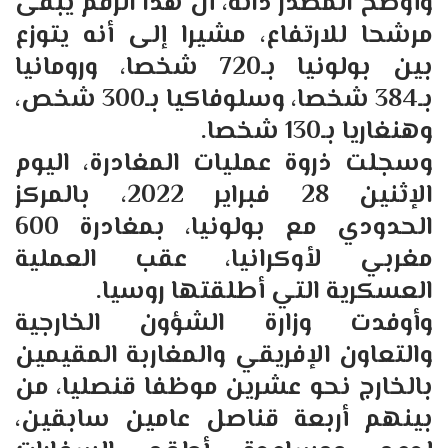
وأوضح المصدر ذاته، أن هذا الرقم يبقى
مرشحا للارتفاع، مشيرا إلى أنه يتوزع
بين بولونيا بـ720 شخصا، ورومانيا
بـ384 شخصا، وسلوفاكيا بـ300 شخص،
وهنغاريا بـ130 شخصا.
وسجلت ذروة عمليات المغادرة، اليوم
الإثنين 28 فبراير 2022، بالمركز
الحدودي مع بولونيا، بمغادرة 600
مغربي لأوكرانيا، عقب العملية
العسكرية التي أطلقتها روسيا.
وأوفدت وزارة الشؤون الخارجية
والتعاون الإفريقي والمغاربة المقيمين
بالخارج نحو عشرين موظفا قنصليا، من
بينهم أربعة قناصل عامين سابقين،