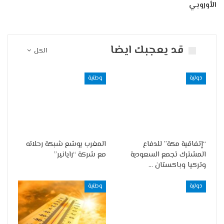
الأوروبي
قد يعجبك ايضا
الكل
دولية
وطنية
“إتفاقية مكة” للدفاع
المغرب يوسّع شبكة رحلاته
المشترك تجمع السعودية
مع شركة “رايانير”
وتركيا وباكستان …
دولية
وطنية