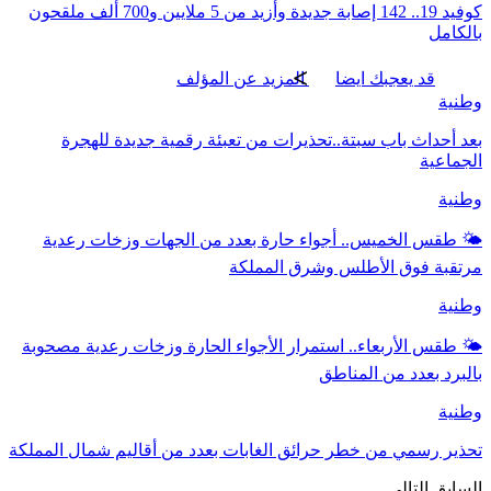
كوفيد 19.. 142 إصابة جديدة وأزيد من 5 ملايين و700 ألف ملقحون
بالكامل
قد يعجبك ايضا
المزيد عن المؤلف
وطنية
بعد أحداث باب سبتة..تحذيرات من تعبئة رقمية جديدة للهجرة
الجماعية
وطنية
🌤️ طقس الخميس.. أجواء حارة بعدد من الجهات وزخات رعدية
مرتقبة فوق الأطلس وشرق المملكة
وطنية
🌤️ طقس الأربعاء.. استمرار الأجواء الحارة وزخات رعدية مصحوبة
بالبرد بعدد من المناطق
وطنية
تحذير رسمي من خطر حرائق الغابات بعدد من أقاليم شمال المملكة
السابق
التالي