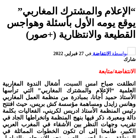
“الإعلام والمشترك المغاربي”
يوقع يومه الأول بأسئلة وهواجس
القطيعة والانتظارية (+صور)
بواسطة
الانتفاضة
في
27 فبراير, 2022
شارك
الانتفاضة/متابعة
Send
انطلقت صباح امس السبت، أشغال الندوة المغاربية
an
العلمية “الإعلام والمشترك المغاربي” التي ترأسها
email
الأستاذ حميد أجانا، بمبادرة من منظمة العمل المغاربي
وهانس زايدل ومساهمة مؤسسة كش بريس، حيث افتتح
رئيس المنظمة الأستاذ ادريس لكريني، الفعاليات بكلمة
دالة ومعبرة، ذكر فيها بنهج المنظمة وانخراطها الجاد في
تقريب وجهات النظر بين الأشقاء في المغرب العربي
الكبير، طامحا إلى أن تكون الخطوات المماثلة في
المنطقة، معينا لجسر العبور نحو الانسجام والتواصل