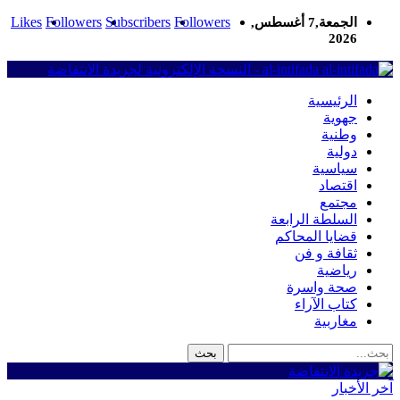
Likes
Followers
Subscribers
Followers
الجمعة,7 أغسطس,
2026
al-intifada - النسخة الإلكترونية لجريدة الانتفاضة
الرئيسية
جهوية
وطنية
دولية
سياسية
اقتصاد
مجتمع
السلطة الرابعة
قضايا المحاكم
ثقافة و فن
رياضية
صحة واسرة
كتاب الآراء
مغاربية
آخر الأخبار