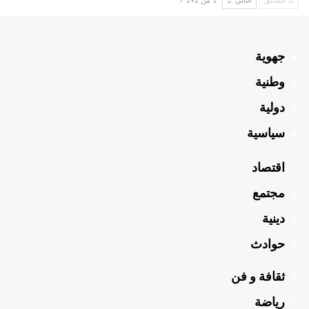
السابق
التالي
1 من 7٬292
جهوية
وطنية
دولية
سياسية
اقتصاد
مجتمع
دينية
حوادث
ثقافة و فن
رياضة