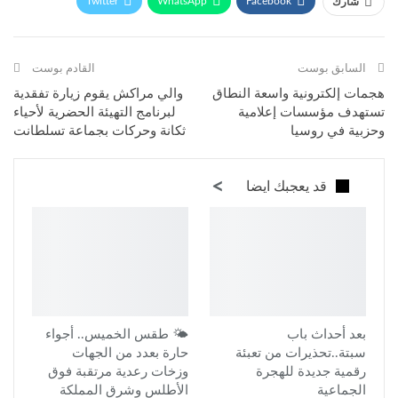
Twitter
WhatsApp
Facebook
شارك
Telegram
البريد الإلكتروني
طباعة
السابق بوست
القادم بوست
هجمات إلكترونية واسعة النطاق
والي مراكش يقوم زيارة تفقدية
تستهدف مؤسسات إعلامية
لبرنامج التهيئة الحضرية لأحياء
وحزبية في روسيا
ثكانة وحركات بجماعة تسلطانت
قد يعجبك ايضا
بعد أحداث باب
🌤️ طقس الخميس.. أجواء
سبتة..تحذيرات من تعبئة
حارة بعدد من الجهات
رقمية جديدة للهجرة
وزخات رعدية مرتقبة فوق
الجماعية
الأطلس وشرق المملكة