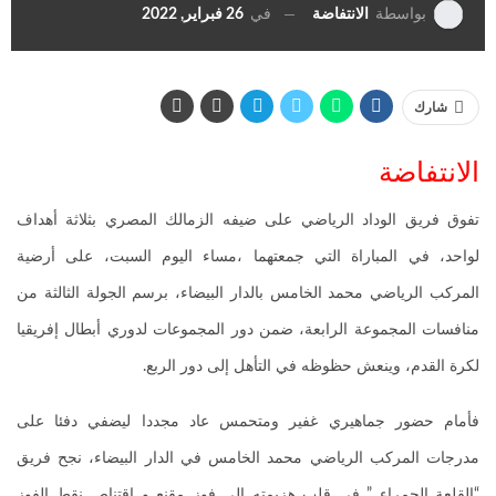
في
26 فبراير, 2022
بواسطة
الانتفاضة
شارك
الانتفاضة
تفوق فريق الوداد الرياضي على ضيفه الزمالك المصري بثلاثة أهداف
لواحد، في المباراة التي جمعتهما ،مساء اليوم السبت، على أرضية
المركب الرياضي محمد الخامس بالدار البيضاء، برسم الجولة الثالثة من
منافسات المجموعة الرابعة، ضمن دور المجموعات لدوري أبطال إفريقيا
لكرة القدم، وينعش حظوظه في التأهل إلى دور الربع.
فأمام حضور جماهيري غفير ومتحمس عاد مجددا ليضفي دفئا على
مدرجات المركب الرياضي محمد الخامس في الدار البيضاء، نجح فريق
“القلعة الحمراء ” في قلب هزيمته الى فوز مقنع و اقتناص نقط الفوز