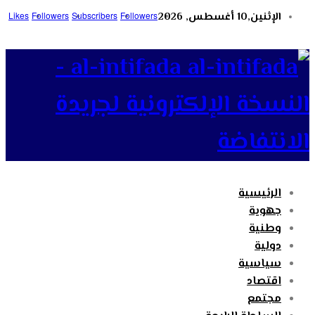
الإثنين,10 أغسطس, 2026
Followers
Subscribers
Followers
Likes
al-intifada -
النسخة الإلكترونية لجريدة
الانتفاضة
الرئيسية
جهوية
وطنية
دولية
سياسية
اقتصاد
مجتمع