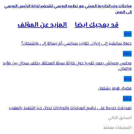
مباحثات وزير الخارجية الصيني مع نظيره الروسي للتحضير لزيارة الرئيس الروسي
إلى الصين
قد يعجبك ايضا
المزيد عن المؤلف
دولية
دعوة سانشيز إلى إيران.. تقارب سياسي أم رسالة إلى واشنطن؟
وطنية
مجلس بوعياش يصدر تقريرا حول كارثة سبتة المحتلة، يخلف سجال بين مؤيد
ورافض..
دولية
مضيق هرمز يشتعل
وطنية
تعديلات جديدة على ترقيم المركبات والدراجات تدخل حيز التنفيذ بالمغرب
السابق
التالي
التعليقات مغلقة.