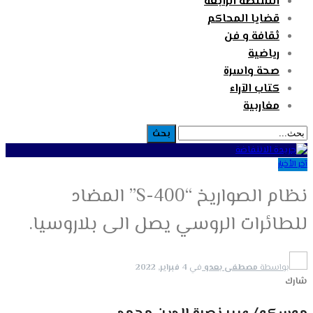
السلطة الرابعة
قضايا المحاكم
ثقافة و فن
رياضية
صحة واسرة
كتاب الآراء
مغاربية
آخر الأخبار
نظام الصواريخ “S-400” المضاد
للطائرات الروسي يصل الى بلاروسيا.
بواسطة
مصطفى بعدو
في
4 فبراير, 2022
شارك