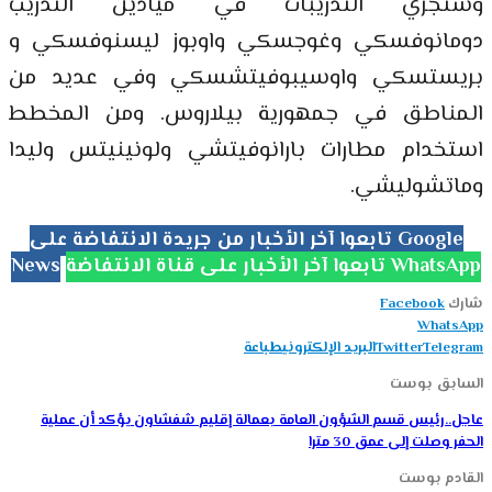
وستجري التدريبات في ميادين التدريب
دومانوفسكي وغوجسكي واوبوز ليسنوفسكي و
بريستسكي واوسيبوفيتشسكي وفي عديد من
المناطق في جمهورية بيلاروس. ومن المخطط
استخدام مطارات بارانوفيتشي ولونينيتس وليدا
وماتشوليشي.
تابعوا آخر الأخبار من جريدة الانتفاضة على Google
تابعوا آخر الأخبار على قناة الانتفاضة WhatsApp
News
شارك
Facebook
WhatsApp
Telegram
Twitter
البريد الإلكتروني
طباعة
السابق بوست
عاجل..رئيس قسم الشؤون العامة بعمالة إقليم شفشاون يؤكد أن عملية
الحفر وصلت إلى عمق 30 مترا
القادم بوست