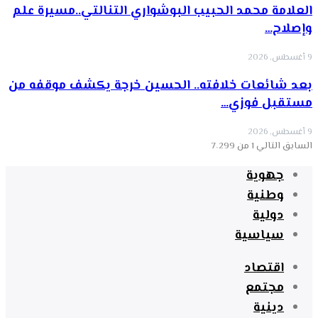
العلامة محمد الحبيب البوشواري التنالتي..مسيرة علم
وإصلاح…
9 أغسطس, 2026
بعد شائعات خلافته.. الحسين خرجة يكشف موقفه من
مستقبل فوزي…
9 أغسطس, 2026
السابق
التالي
1 من 7٬299
جهوية
وطنية
دولية
سياسية
اقتصاد
مجتمع
دينية