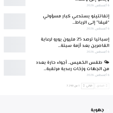
6 أغسطس, 2026
إنفانتينو يستدعي كبار مسؤولي
“فيفا” إلى الرباط…
6 أغسطس, 2026
إسبانيا ترصد 25 مليون يورو لرعاية
القاصرين بعد أزمة سبتة…
6 أغسطس, 2026
🌤️ طقس الخميس.. أجواء حارة بعدد
من الجهات وزخات رعدية مرتقبة…
6 أغسطس, 2026
السابق
التالي
1 من 7٬290
جهوية