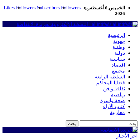
Likes
Followers
Subscribers
Followers
الخميس,6 أغسطس,
2026
al-intifada - النسخة الإلكترونية لجريدة الانتفاضة
الرئيسية
جهوية
وطنية
دولية
سياسية
اقتصاد
مجتمع
السلطة الرابعة
قضايا المحاكم
ثقافة و فن
رياضية
صحة واسرة
كتاب الآراء
مغاربية
آخر الأخبار