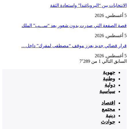
الانتخابات بين “البروباغندا” واستعادة الثقة
5 أغسطس, 2026
قصة الصفعة التي صدرت بدون شعور بعد “سـ.ـب” الملك
5 أغسطس, 2026
قرار قضائي جديد يعزز موقف “مصطفى لمفرك” داخل…
5 أغسطس, 2026
السابق
التالي
1 من 7٬289
جهوية
وطنية
دولية
سياسية
اقتصاد
مجتمع
دينية
حوادث