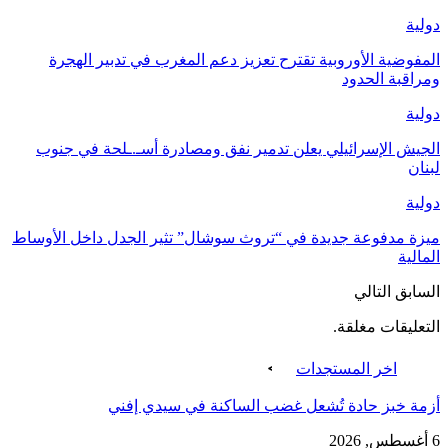
دولية
المفوضية الأوروبية تقترح تعزيز دعم المغرب في تدبير الهجرة
ومراقبة الحدود
دولية
الجيش الإسرائيلي يعلن تدمير نفق ومصادرة أسـ.ـلحة في جنوب
لبنان
دولية
ميزة مدفوعة جديدة في “تروث سوشال” تثير الجدل داخل الأوساط
المالية
السابق
التالي
التعليقات مغلقة.
اخر المستجدات
أزمة خبز حادة تُشعل غضب الساكنة في سيدي إفني
6 أغسطس, 2026