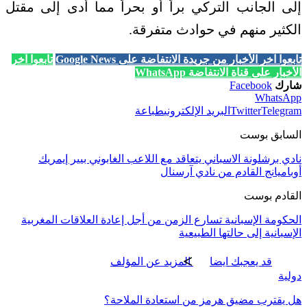
إلى الجانب التركي براً أو بحراً مما أدى إلى مقتل
الكثير منهم في حوادث متفرقة.
تابعوا آخر الأخبار من جريدة الانتفاضة على Google News
تابعوا آخر
الأخبار على قناة الانتفاضة WhatsApp
شارك
Facebook
WhatsApp
Telegram
Twitter
البريد الإلكتروني
طباعة
السابق بوست
نادي برشلونة الاسباني يتعاقد مع اللاعب الغابوني بيير إيمريك
أوباميانج القادم من نادي آرسنال
القادم بوست
الحكومة الإسبانية تسارع الزمن من أجل إعادة العلاقات المغربية
الإسبانية إلى حالتها الطبيعية
قد يعجبك ايضا
المزيد عن المؤلف
دولية
هل يقترب مضيق هرمز من استعادة الملاحة؟