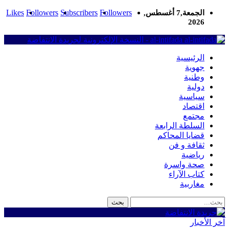
Likes
Followers
Subscribers
Followers
الجمعة,7 أغسطس,
2026
al-intifada - النسخة الإلكترونية لجريدة الانتفاضة
الرئيسية
جهوية
وطنية
دولية
سياسية
اقتصاد
مجتمع
السلطة الرابعة
قضايا المحاكم
ثقافة و فن
رياضية
صحة واسرة
كتاب الآراء
مغاربية
آخر الأخبار