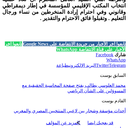
انتخاب المكتب الإقليمي للمؤسسة في إطار ديمقراطي
وقانوني وفي احترام إرادة المنخرطين من نساء ورجال
التعليم . وتقبلوا فائق الاحترام والتقدير .
تابعوا آخر الأخبار من جريدة الانتفاضة على Google News
تابعوا آخر
الأخبار على قناة الانتفاضة WhatsApp
شارك
Facebook
WhatsApp
Telegram
Twitter
البريد الإلكتروني
طباعة
السابق بوست
محمد الغلوسي يطالب بفتح صفحة المحاسبة الحقيقية مع
المسوؤلين على الشأن الرياضي
القادم بوست
أحداث مؤسفة وشجار بين لاعبي المنتخبين المصري والمغربي
قد يعجبك ايضا
المزيد عن المؤلف