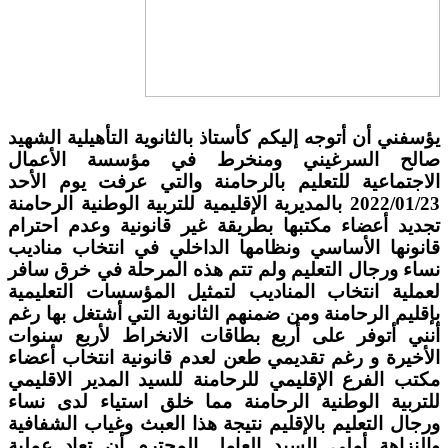
يؤسفني أن أتوجه إليكم كأستاذ بالثانوية التأهيلية الشهيد
صالح السرغيني ومنخرط في مؤسسة الأعمال
الاجتماعية للتعليم بالرحامنة والتي عرفت يوم الأحد
2022/01/23 بالمديرية الإقليمية للتربية الوطنية الرحامنة
تجديد أعضاء مكتبها بطريقة غير قانونية وعدم احترام
قانونها الأساسي ونظامها الداخلي في انتخاب مناديب
نساء ورجال التعليم ولم تتم هذه المرحلة في خرق سافر
لعملية انتخاب المناديب لتمثيل المؤسسات التعليمية
بإقليم الرحامنة ومن ضمنهم الثانوية التي أشتغل بها رغم
أنني أتوفر على أربع بطاقات الانخراط لأربع سنوات
الأخيرة و رغم تقديمي طعن لعدم قانونية انتخاب أعضاء
مكتب الفرع الإقليمي للرحامنة للسيد المدير الاقليمي
للتربية الوطنية الرحامنة مما خلق استياء لدى نساء
ورجال التعليم بالإقليم نتيجة هذا العبث وغياب الشفافية
والنزاهة أملي السيد العامل المحترم أن تعاد عملية