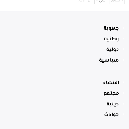
السابق
التالي
1 من 7٬291
جهوية
وطنية
دولية
سياسية
اقتصاد
مجتمع
دينية
حوادث