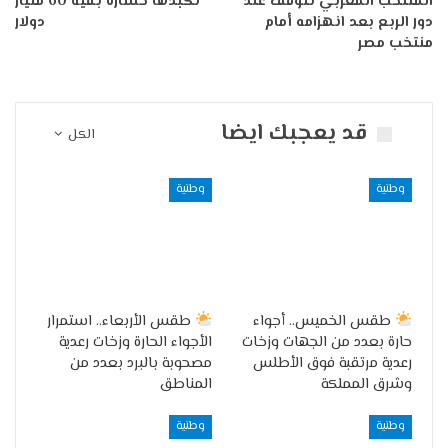
المنتخب المغربي تتوقف عند
تكبدها خسارة بقية 60 مليار
دور الربع بعد انهزامه أمام
دولار
منتخب مصر
قد يعجبك ايضا
الكل
وطنية
وطنية
طقس الخميس.. أجواء
طقس الأربعاء.. استمرار
حارة بعدد من الجهات وزخات
الأجواء الحارة وزخات رعدية
رعدية مرتقبة فوق الأطلس
مصحوبة بالبرد بعدد من
وشرق المملكة
المناطق
وطنية
وطنية