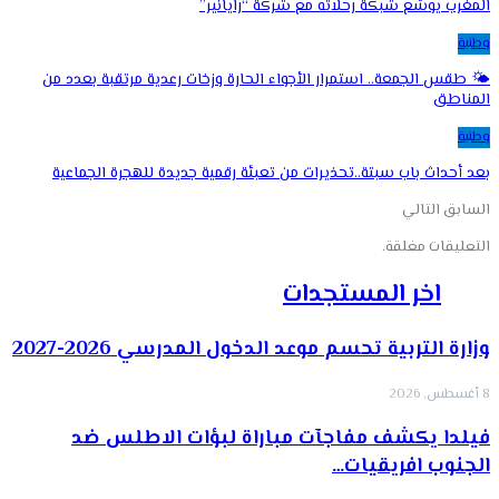
المغرب يوسّع شبكة رحلاته مع شركة “رايانير”
وطنية
🌤️ طقس الجمعة.. استمرار الأجواء الحارة وزخات رعدية مرتقبة بعدد من
المناطق
وطنية
بعد أحداث باب سبتة..تحذيرات من تعبئة رقمية جديدة للهجرة الجماعية
السابق
التالي
التعليقات مغلقة.
اخر المستجدات
وزارة التربية تحسم موعد الدخول المدرسي 2026-2027
8 أغسطس, 2026
فيلدا يكشف مفاجآت مباراة لبؤات الاطلس ضد
الجنوب افريقيات…