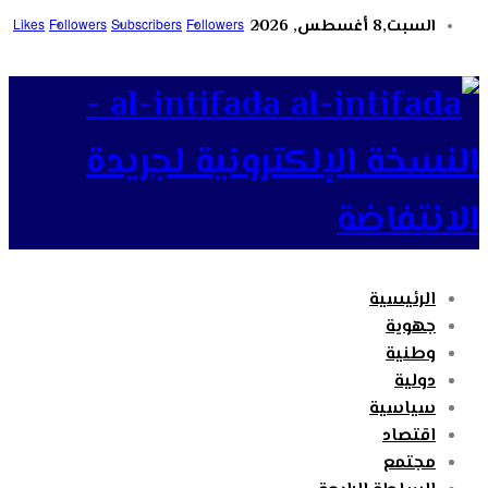
السبت,8 أغسطس, 2026
Followers
Subscribers
Followers
Likes
al-intifada -
النسخة الإلكترونية لجريدة
الانتفاضة
الرئيسية
جهوية
وطنية
دولية
سياسية
اقتصاد
مجتمع