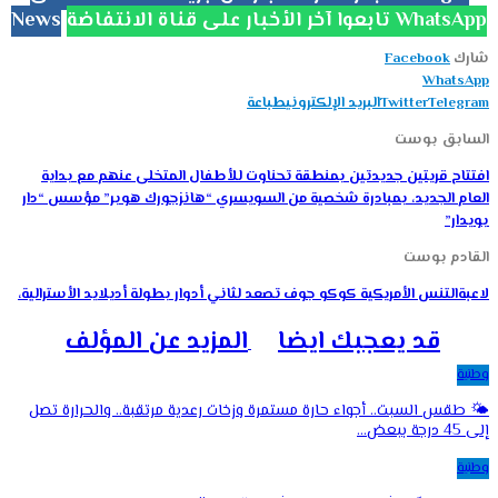
تابعوا آخر الأخبار على قناة الانتفاضة WhatsApp
News
شارك
Facebook
WhatsApp
Telegram
Twitter
البريد الإلكتروني
طباعة
السابق بوست
افتتاح قريتين جديدتين بمنطقة تحناوت للأطفال المتخلى عنهم مع بداية
العام الجديد، بمبادرة شخصية من السويسري “هانزجورك هوبر” مؤسس “دار
بويدار”
القادم بوست
لاعبةالتنس الأمريكية كوكو جوف تصعد لثاني أدوار بطولة أديلايد الأسترالية،
قد يعجبك ايضا
المزيد عن المؤلف
وطنية
🌤️ طقس السبت.. أجواء حارة مستمرة وزخات رعدية مرتقبة.. والحرارة تصل
إلى 45 درجة ببعض…
وطنية