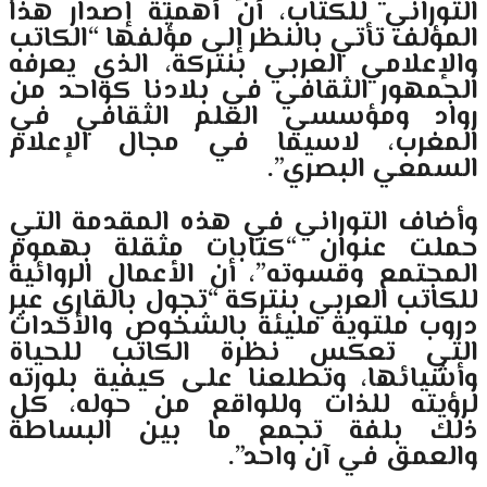
التوراني للكتاب، أن أهمية إصدار هذا
المؤلف تأتي بالنظر إلى مؤلفها “الكاتب
والإعلامي ‏العربي بنتركة، الذي يعرفه
الجمهور الثقافي في بلادنا كواحد من
رواد ومؤسسي العلم الثقافي في
‏المغرب، لاسيما في مجال الإعلام
السمعي البصري”.‏
وأضاف التوراني في هذه المقدمة التي
حملت عنوان “كتابات مثقلة بهموم
المجتمع وقسوته”، أن الأعمال الروائية
للكاتب العربي بنتركة “تجول بالقاري عبر
دروب ملتوية مليئة بالشخوص والأحداث
التي تعكس نظرة الكاتب للحياة
وأشيائها، وتطلعنا على كيفية بلورته
لرؤيته للذات وللواقع من حوله، كل
ذلك بلفة تجمع ما بين البساطة
والعمق في آن واحد”.