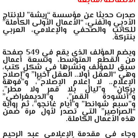
الانتفاضة/متابعة
صدرت حديثا عن مؤسسة “ريشة” للإنتاج
الأدبي والفني، “الأعمال الأولى الكاملة”
للكاتب والصحفي والإعلامي، العربي
بنتركة.
ويضم المؤلف الذي يقع في 549 صفحة
من القطع المتوسط، وتسعة أعمال
سبق للمؤلف ونشرها في ‏شكل كتب،
وهي “العقل أولا.. العقل أخيرا” و”إصلاح
الإعلام.. لا إعلام الإصلاح”، و”فوهة
‏بركان” و”ليال بلا قمر ولا مطر”،
و”أنشودة القمر”، و”الديمغراضي”
و”سبع شوانط” و”أيام ‏غانجو”، ثم رواية
“الصراصير” التي تصدر لأول مرة ضمن
هذه الأعمال الكاملة.‏
وجاء في مقدمة الإعلامي عبد الرحيم