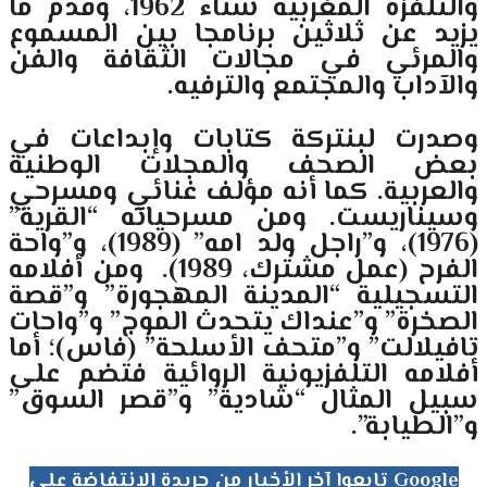
والتلفزة المغربية شتاء ‏‏1962، وقدم ما
يزيد عن ثلاثين برنامجا بين المسموع
والمرئي في مجالات الثقافة والفن
‏والآداب والمجتمع والترفيه.‏
وصدرت لبنتركة كتابات وإبداعات في
بعض الصحف والمجلات الوطنية
والعربية. كما أنه مؤلف غنائي ‏ومسرحي
وسيناريست. ومن مسرحياته “القرية”
(1976)، و”راجل ولد امه” (1989)، و”واحة
‏الفرح (عمل مشترك، 1989). ومن أفلامه
التسجيلية “المدينة المهجورة” و”قصة
الصخرة” و”عنداك يتحدث الموج” ‏و”واحات
تافيلالت” و”متحف الأسلحة” (فاس)؛ أما
أفلامه التلفزيونية الروائية فتضم على
‏سبيل المثال “شادية” و”قصر السوق”
و”الطيابة”.
تابعوا آخر الأخبار من جريدة الانتفاضة على Google