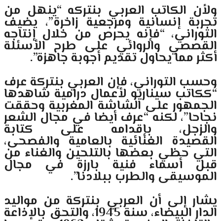
ولأن الكاتب العربي بنتركه “ينهل من
تجربة إنسانية ومرجعية زاخرة”، يضيف
التوراني، “فإنه يحرص من خلال إنتاجه
القصصي والروائي على طرح الأسئلة
أكثر مما يحاول تقديم أجوبة جاهزة”.
وحسب التوراني، فإن العربي بنتركة عرف
“ككاتب سيناريو لأعمال درامية شاهدها
الجمهور على الشاشة المغربية وحققت
نجاحا”، لكنه “عرف أيضا في مجال الشعر
والزجل، بإقدامه على كتابة
القصيدة الغنائية بالعامية والفصحى،
التي حظي بعضها بالتلحين والغناء من
قبل أسماء فنية بارزة في مجال
الموسيقى والطرب ببلادنا”.
يشار إلى أن العربي بنتركة من مواليد
الدار البيضاء، سنة 1945، والتحق بالإذاعة