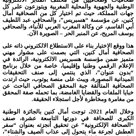
الوطنية والجهوية والمحلية المغربية ويتوزعون على كل
جهات ‏المملكة، حيث تم اختيار كل من الصحافية أمال
كنين، عن مؤسسة “هسبريس”، والصحافي عبد اللطيف
أبي القاسم، عن وكالة المغرب العربي للأنباء، والصحافي
يوسف المريح، عن المنبر الحر – الصويرة الآن.
هذا ووقع الاختيار بناء على الاستطلاع الالكتروني ذاته على
الصحافية أمال كنين، التي بصمت على مشوار مهني
متميز ضمن مؤسسة هسبريس الالكترونية، الرائدة في
الإعلام الرقمي وطنيا وإقليميا، خاصة من خلال برنامج
“بدون عنوان”، الذي ينتمي إلى صنف التحقيقات
الميدانية المصورة، ويبث على منصة يوتوب، حيث ارتدت
الصحافية المتألقة جبة المحقق الصحافي الباحث عن
خبايا الملفات والقضايا الغامضة، بما تحمله صفة المحقق
من مغامرة ومخاطرة لأجل استجلاء الحقيقة.
وخلال العام 2021، توجت أمال كنين بالجائزة الوطنية
الكبرى للصحافة في دورتها التاسعة عشرة، صنف
“الصحافة الإلكترونية” عن تحقيق أنجزته بعنوان “سفر
العطش لجرعة ماء يتحول إلى عذاب الصيف والشتاء”،