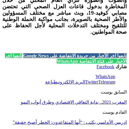
والصوت والصورة للرأي العام المحلي من خلال
المخاطرة بدخول قاعات العزل الصحي التي تحتضن
مصابي كوفيد-19، وبث مباشر مع مختلف المسؤولين
والأطر الصحية بالصويرة، بجانب مواكبة الحملة الوطنية
للتلقيح ومختلف التدخلات المحلية لأجل الحفاظ على
صحة المواطنين.
تابعوا آخر الأخبار من جريدة الانتفاضة على Google News
تابعوا آخر
الأخبار على قناة الانتفاضة WhatsApp
شارك
Facebook
WhatsApp
Telegram
Twitter
البريد الإلكتروني
طباعة
السابق بوست
المغرب 2021.. بداية التعافي الاقتصادي وطرق أبواب النمو
القادم بوست
إدريس الأندلسي يكتب : “أيها المتقاعدون: الخطر أصبح حقيقة”