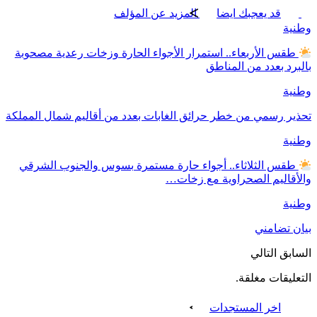
قد يعجبك ايضا
المزيد عن المؤلف
وطنية
طقس الأربعاء.. استمرار الأجواء الحارة وزخات رعدية مصحوبة
بالبرد بعدد من المناطق
وطنية
تحذير رسمي من خطر حرائق الغابات بعدد من أقاليم شمال المملكة
وطنية
طقس الثلاثاء.. أجواء حارة مستمرة بسوس والجنوب الشرقي
والأقاليم الصحراوية مع زخات…
وطنية
بيان تضامني
السابق
التالي
التعليقات مغلقة.
اخر المستجدات