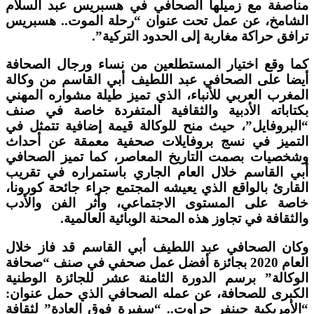
مناصفة مع زميلها الصحافي في هسبريس عبد السلام
الشامخ، عن عمل تحت عنوان “رحلة الموت.. هسبريس
ترافق حراكة مغاربة إلى الحدود التركية”.
كما وقع اختيار المستطلعين من نساء ورجال الصحافة
أيضا على الصحافي عبد اللطيف أبي القاسم من وكالة
المغرب العربي للأنباء، الذي تميز طيلة مشواره المهني
بكتاباته الأدبية والثقافية المتفردة خاصة في صنف
“البروفايل”، حيث منح للوكالة قيمة إضافية تتمثل في
التميز في نسج بروفايلات صحفية معمقة عن أحداث
وشخصيات بصمت التاريخ المعاصر، كما تميز الصحافي
أبي القاسم خلال العام الجاري باستمراره في تقريب
القارئ بالواقع الذي يعيشه المجتمع جراء جائحة كورونا،
خاصة على المستوى الاجتماعي، وأثر الفن والأدب
والثقافة في تجاوز هذه المحنة الوبائية العالمية.
وكان الصحافي عبد اللطيف أبي القاسم قد فاز خلال
العام 2020 بجائزة أفضل عمل صحفي في صنف “صحافة
الوكالة” برسم الدورة الثامنة عشر للجائزة الوطنية
الكبرى للصحافة، عن عمله الصحافي الذي حمل عنوان:
“الأمريكية جينفر جراوت.. “سفيرة فوق العادة” لثقافة