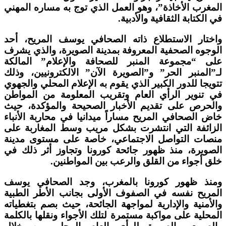
المغرب الأخاذة”، وهو العمل الذي توج به مساره المهني
في الكتابة الثقافية والأدبية.
واختار الاستطلاع ذاته الصحافي يوسف المريح، أحد
الوجوه الصحفية المعروفة بمدينة الصويرة، والذي يشرف
على “مجموعة المنبر للصحافة والإعلام” المالكة
لـ”المنبر الحر” و”الصويرة الآن” الالكترونيين، وذلك
تتويجا للدور الكبير الذي يقوم به الإعلام المحلي والجهوي
في تنوير الرأي العام وتقريب المعلومة من المواطن
والحرص على تقديم الأخبار الصحيحة والمؤكدة، حيث
خاض الصحافي المريح مساراً ميدانيا في محاربة الأنباء
الزائفة التي انتشرت بشكل مريب وسط المغاربة على
منصات التواصل الاجتماعي، خاصة على مستوى مدينة
الصويرة، منذ ظهور جائحة كورونا وتجاوز أثر ذلك في
خلق أجواء من القلق والرعب بين المواطنين.
ومنذ ظهور كورونا بالمغرب، وجد الصحافي يوسف
المريح نفسه في الصفوف الأولى بجانب الأطر الطبية
والأمنية والإدارية لمواجهة الجائحة، حيث بصم بتغطياته
المحلية على مواكبة مستمرة لتلك الأجواء ونقلها بالكلمة