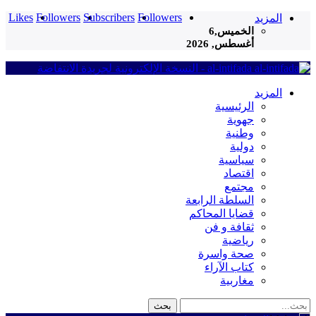
Likes
Followers
Subscribers
Followers
المزيد
الخميس,6
أغسطس, 2026
al-intifada - النسخة الإلكترونية لجريدة الانتفاضة
المزيد
الرئيسية
جهوية
وطنية
دولية
سياسية
اقتصاد
مجتمع
السلطة الرابعة
قضايا المحاكم
ثقافة و فن
رياضية
صحة واسرة
كتاب الآراء
مغاربية