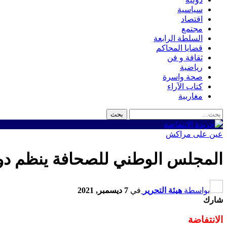
سياسية
اقتصاد
مجتمع
السلطة الرابعة
قضايا المحاكم
ثقافة و فن
رياضية
صحة واسرة
كتاب الآراء
مغاربية
عين على مراكش
المجلس الوطني للصحافة ينظم دور
بواسطة
هيئة التحرير
في
7 ديسمبر, 2021
شارك
الانتفاضة