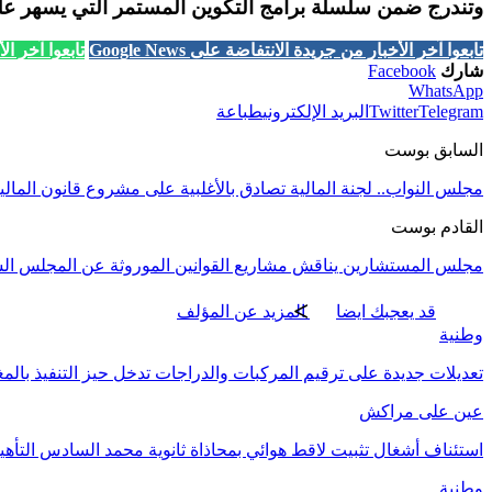
وتندرج ضمن سلسلة برامج التكوين المستمر التي يسهر ع
تابعوا آخر الأخبار من جريدة الانتفاضة على Google News
تابعوا آخر الأخب
شارك
Facebook
WhatsApp
Telegram
Twitter
البريد الإلكتروني
طباعة
السابق بوست
مجلس النواب.. لجنة المالية تصادق بالأغلبية على مشروع قانون المالية – 2022 في إطار قراءة 
القادم بوست
مجلس المستشارين يناقش مشاريع القوانين الموروثة عن المجلس ال
قد يعجبك ايضا
المزيد عن المؤلف
وطنية
تعديلات جديدة على ترقيم المركبات والدراجات تدخل حيز التنفيذ بال
عين على مراكش
استئناف أشغال تثبيت لاقط هوائي بمحاذاة ثانوية محمد السادس التأه
وطنية