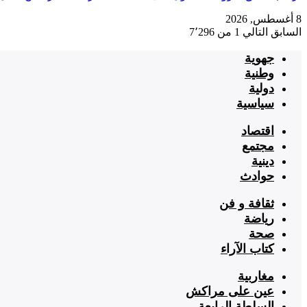
8 أغسطس, 2026
السابق
التالي
1 من 7٬296
جهوية
وطنية
دولية
سياسية
اقتصاد
مجتمع
دينية
حوادث
ثقافة و فن
رياضة
صحة
كتاب الآراء
مغاربية
عين على مراكش
السلطة الرابعة