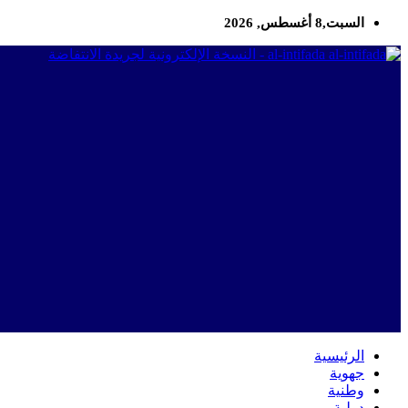
السبت,8 أغسطس, 2026
al-intifada - النسخة الإلكترونية لجريدة الانتفاضة
الرئيسية
جهوية
وطنية
دولية