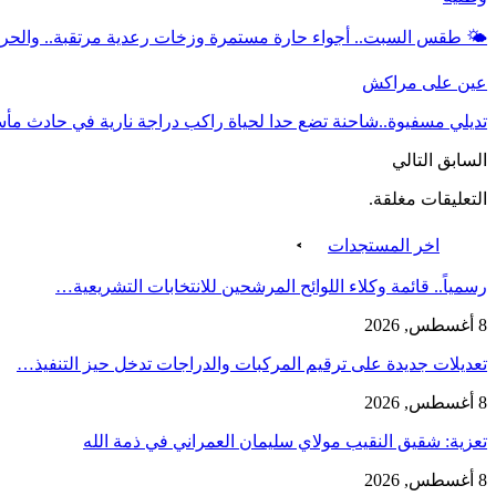
🌤️ طقس السبت.. أجواء حارة مستمرة وزخات رعدية مرتقبة.. والحرارة تصل إلى 
عين على مراكش
تديلي مسفيوة..شاحنة تضع حدا لحياة راكب دراجة نارية في حادث مأ
السابق
التالي
التعليقات مغلقة.
اخر المستجدات
رسمياً.. قائمة وكلاء اللوائح المرشحين للانتخابات التشريعية…
8 أغسطس, 2026
تعديلات جديدة على ترقيم المركبات والدراجات تدخل حيز التنفيذ…
8 أغسطس, 2026
تعزية: شقيق النقيب مولاي سليمان العمراني في ذمة الله
8 أغسطس, 2026