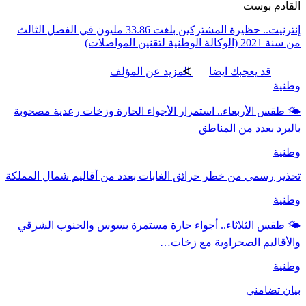
القادم بوست
إنترنيت.. حظيرة المشتركين بلغت 33.86 مليون في الفصل الثالث
من سنة 2021 (الوكالة الوطنية لتقنين المواصلات)
قد يعجبك ايضا
المزيد عن المؤلف
وطنية
🌤️ طقس الأربعاء.. استمرار الأجواء الحارة وزخات رعدية مصحوبة
بالبرد بعدد من المناطق
وطنية
تحذير رسمي من خطر حرائق الغابات بعدد من أقاليم شمال المملكة
وطنية
🌤️ طقس الثلاثاء.. أجواء حارة مستمرة بسوس والجنوب الشرقي
والأقاليم الصحراوية مع زخات…
وطنية
بيان تضامني