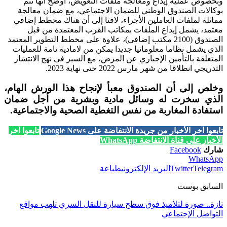
وبخصوص عملية إيداع ومعالجة ملفات التعويض، أوضح أنها تتم
بوكالات الصندوق الوطني للضمان الاجتماعي، مع ضمان معالجة
مماثلة لملفات العاملين الأجراء، لافتا إلى أن هناك مخطط إضافي
معتمد، يشمل إيداع الملفات بمكاتب القرب المعتمدة من قبل
الصندوق (2100 مكتب إضافي)، علاوة على مخطط التطوير المعتمد
الذي يشمل نظاما معلوماتيا جديدا يمكن من لامادية تامة للعمليات
المتعلقة بالتأمين الإجباري عن المرض، مع السير في نهج الانتشار
التدريجي انطلاقا من شهر مارس 2022 حتى نهاية 2023.
وخلص إلى أن الصندوق معبأ لإنجاح هذا الورش الهام،
الذي سخرت له وسائل مادية وبشرية من أجل ضمان
استفادة المغاربة من نفس التغطية الصحية والاجتماعية.
تابعوا آخر الأخبار من جريدة الانتفاضة على Google News
تابعوا آخر
الأخبار على قناة الانتفاضة WhatsApp
شارك
Facebook
WhatsApp
Telegram
Twitter
البريد الإلكتروني
طباعة
السابق بوست
تازة.. صورة لتلاميذ فوق سطح سيارة للنقل السري تلهب مواقع
التواصل الإجتماعي