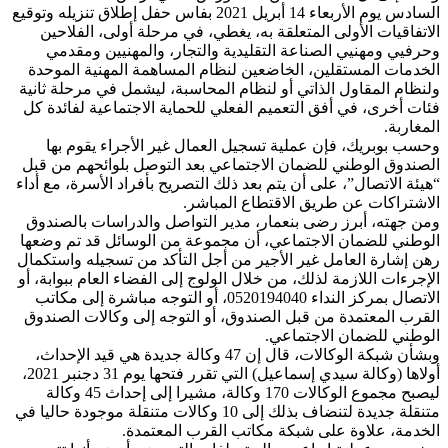
السادس يوم الأربعاء 14 أبريل 2021 بفاس حفل إطلاق تنزيله وتوقيع
الاتفاقيات الأولى المتعلقة به، يغطي، في مرحلة أولى، الفلاحين
وحرفيي ومهنيي الصناعة التقليدية والتجار، والمهنيين ومقدمي
الخدمات المستقلين، الخاضعين لنظام المساهمة المهنية الموحدة
ولنظام المقاول الذاتي أو لنظام المحاسبة، ليشمل في مرحلة ثانية
فئات أخرى، في أفق التعميم الفعلي للحماية الاجتماعية لفائدة كل
المغاربة.
وحسب بوبريك، فإن عملية تسجيل العمال غير الأجراء يقوم بها
الصندوق الوطني للضمان الاجتماعي بعد التوصل بلوائحهم من قبل
“هيئة الاتصال”، على أن يتم بعد ذلك التصريح بأفراد الأسرة، مع أداء
الاشتراكات عن طريق الاقتطاع المباشر.
ومن جهته، أبرز رضى بنعمار، مدير التواصل والدراسات بالصندوق
الوطني للضمان الاجتماعي، أن مجموعة من الوسائل قد تم وضعها
رهن إشارة العامل غير الأجير من أجل التأكد من تسجيله واستكمال
الإجرءات اللازمة لذلك، من خلال الولوج إلى الفضاء العام ببوابة، أو
الاتصال بمركز النداء 0520194040، أو التوجه مباشرة إلى مكاتب
القرب المعتمدة من قبل الصندوق، أو التوجه إلى وكالات الصندوق
الوطني للضمان الاجتماعي.
وبشأن شبكة الوكالات، قال إن 47 وكالة جديدة هي قيد الإحداث،
أولاها (وكالة سيدي إسماعيل) التي تقرر فتحها يوم 31 دجنبر 2021،
ليصبح مجموع الوكالات 170 وكالة، مشيرا إلى إحداث 45 وكالة
متنقلة جديدة لتنضاف بذلك إلى 10 وكالات متنقلة موجودة حاليا في
الخدمة، علاوة على شبكة مكاتب القرب المعتمدة.