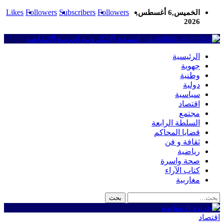
Likes
Followers
Subscribers
Followers
الخميس,6 أغسطس,
2026
al-intifada - النسخة الإلكترونية لجريدة الانتفاضة
الرئيسية
جهوية
وطنية
دولية
سياسية
اقتصاد
مجتمع
السلطة الرابعة
قضايا المحاكم
ثقافة و فن
رياضية
صحة واسرة
كتاب الآراء
مغاربية
اقتصاد