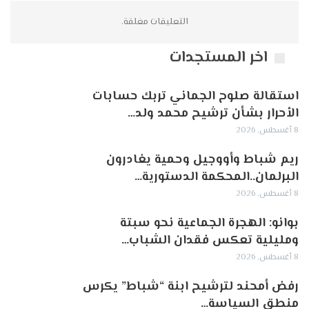
التعليقات مغلقة.
اخر المستجدات
استقالة صلوح الجماني تربك حسابات
الأحرار بشأن ترشيح محمد ولد…
8 أغسطس, 2026
ريم شباط وأووجيل وحمية يغادرون
البرلمان..المحكمة الدستورية…
8 أغسطس, 2026
بوانو: الهجرة الجماعية نحو سبتة
ومليلية تعكس فقدان الشباب…
8 أغسطس, 2026
رفض أمحند لترشيح ابنة “شباط” يكرس
منطق السياسة…