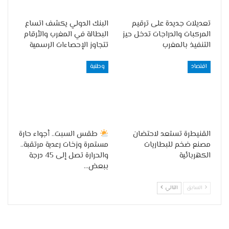
تعديلات جديدة على ترقيم
البنك الدولي يكشف اتساع
المركبات والدراجات تدخل حيز
البطالة في المغرب والأرقام
التنفيذ بالمغرب
تتجاوز الإحصاءات الرسمية
اقتصاد
وطنية
القنيطرة تستعد لاحتضان
طقس السبت.. أجواء حارة
مصنع ضخم للبطاريات
مستمرة وزخات رعدية مرتقبة..
الكهربائية
والحرارة تصل إلى 45 درجة
ببعض…
السابق
التالي