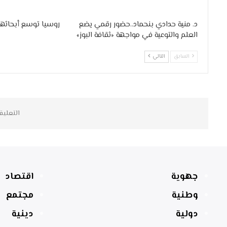
د. منية حدادي بنحماد..حضور رقمي يضع
روسيا توسع أبحاثها
العلم والتوعية في مواجهة «ثقافة البوز»
السابق
التالي
التعليق
جهوية
اقتصاد
وطنية
مجتمع
دولية
دينية