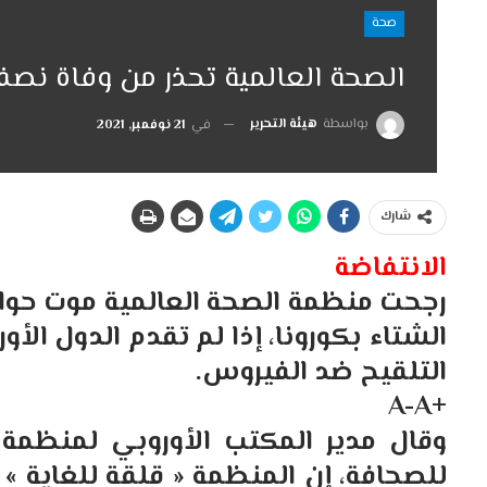
صحة
الصحة العالمية تحذر من وفاة نص
بواسطة
هيئة التحرير
في
21 نوفمبر, 2021
شارك
الانتفاضة
الشتاء بكورونا، إذا لم تقدم الدول ال
التلقيح ضد الفيروس.
+A-A
وقال مدير المكتب الأوروبي لمنظمة 
للصحافة، إن المنظمة « قلقة للغاية » م