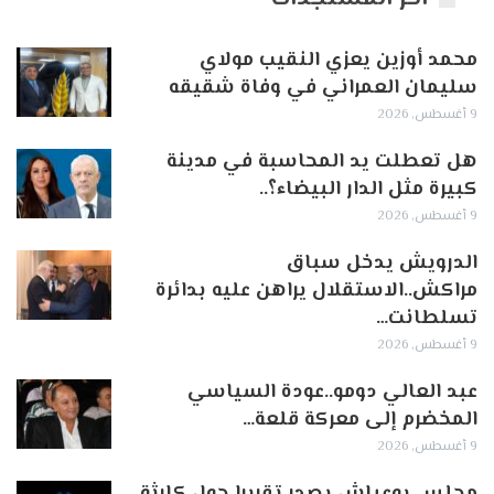
محمد أوزين يعزي النقيب مولاي
سليمان العمراني في وفاة شقيقه
9 أغسطس, 2026
هل تعطلت يد المحاسبة في مدينة
كبيرة مثل الدار البيضاء؟..
9 أغسطس, 2026
الدرويش يدخل سباق
مراكش..الاستقلال يراهن عليه بدائرة
تسلطانت…
9 أغسطس, 2026
عبد العالي دومو..عودة السياسي
المخضرم إلى معركة قلعة…
9 أغسطس, 2026
مجلس بوعياش يصدر تقريرا حول كارثة