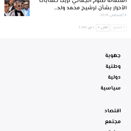
استقالة صلوح الجماني تربك حسابات
الأحرار بشأن ترشيح محمد ولد…
8 أغسطس, 2026
السابق
التالي
1 من 7٬297
جهوية
وطنية
دولية
سياسية
اقتصاد
مجتمع