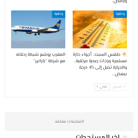
ورافض..
وطنية
وطنية
طقس السبت.. أجواء حارة
المغرب يوسّع شبكة رحلاته
مستمرة وزخات رعدية مرتقبة..
مع شركة “رايانير”
والحرارة تصل إلى 45 درجة
ببعض…
السابق
التالي
التعليقات مغلقة.
اخر المستجدات