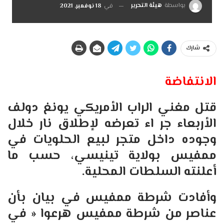
بواسطة
هيئة التحرير
في
18 نوفمبر, 2021
شارك
الانتفاضة
قتل مغني الراب الأمريكي يونغ دولف
الأربعاء جر اء تعرضه لإطلاق نار خلال
وجوده داخل متجر لبيع الحلويات في
ممفيس بولاية تينيسي، حسب ما
أعلنته السلطات المحلية.
وأفادت شرطة ممفيس في بيان بأن
عناصر من شرطة ممفيس هرعوا « في