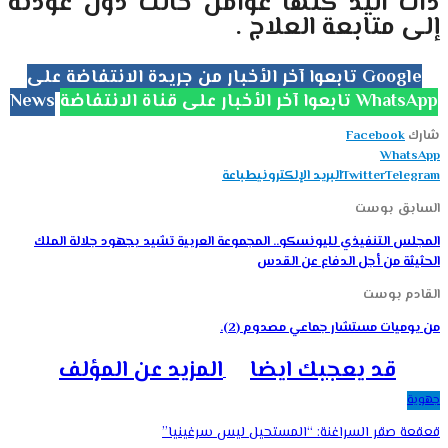
ذات اليد كلها عوامل حالت دون عودته
إلى متابعة العلاج .
تابعوا آخر الأخبار من جريدة الانتفاضة على Google
تابعوا آخر الأخبار على قناة الانتفاضة WhatsApp
News
شارك
Facebook
WhatsApp
Telegram
Twitter
البريد الإلكتروني
طباعة
السابق بوست
المجلس التنفيذي لليونسكو.. المجموعة العربية تشيد بجهود جلالة الملك
الحثيثة من أجل الدفاع عن القدس
القادم بوست
من يوميات مستشار جماعي مصدوم (2).
قد يعجبك ايضا
المزيد عن المؤلف
جهوية
قعقعة صقر السراغنة: “المستحيل ليس سرغينيا”