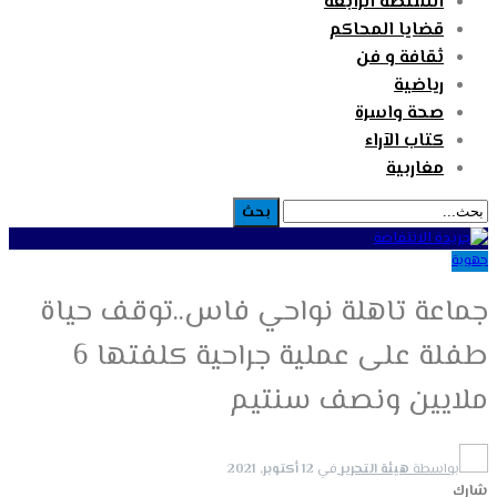
السلطة الرابعة
قضايا المحاكم
ثقافة و فن
رياضية
صحة واسرة
كتاب الآراء
مغاربية
جهوية
جماعة تاهلة نواحي فاس..توقف حياة
طفلة على عملية جراحية كلفتها 6
ملايين ونصف سنتيم
بواسطة
هيئة التحرير
في
12 أكتوبر, 2021
شارك