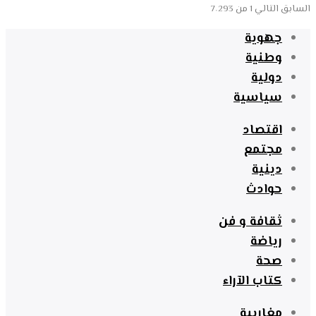
السابق
التالي
1 من 7٬293
جهوية
وطنية
دولية
سياسية
اقتصاد
مجتمع
دينية
حوادث
ثقافة و فن
رياضة
صحة
كتاب الآراء
مغاربية