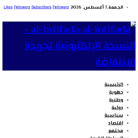
الجمعة,7 أغسطس, 2026
Followers
Subscribers
Followers
Likes
al-intifada -
النسخة الإلكترونية لجريدة
الانتفاضة
الرئيسية
جهوية
وطنية
دولية
سياسية
اقتصاد
مجتمع