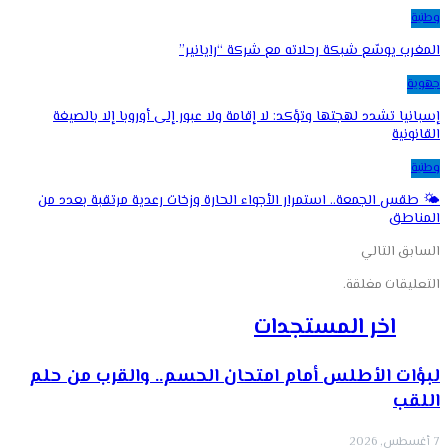
وطنية
المغرب يوسّع شبكة رحلاته مع شركة “رايانير”
جهوية
إسبانيا تشدد لهجتها وتؤكد: لا إقامة ولا عبور إلى أوروبا إلا بالصيغة
القانونية
وطنية
🌤️ طقس الجمعة.. استمرار الأجواء الحارة وزخات رعدية مرتقبة بعدد من
المناطق
السابق
التالي
التعليقات مغلقة.
اخر المستجدات
لبؤات الأطلس أمام امتحان الحسم.. والقرب من حلم
اللقب
7 أغسطس, 2026