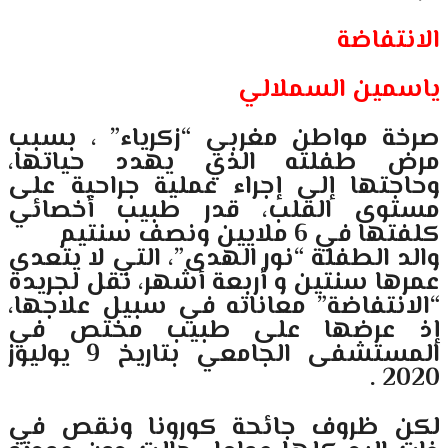
الانتفاضة
ياسمين السملالي
صرخة مواطن مغربي “زكرياء” ، بسبب
مرض طفلته الذي يهدد حياتها،
وحاجتها إلى إجراء عملية جراحية على
مستوى القلب، قدر طبيب أخصائي
كلفتها في 6 ملايين ونصف سنتيم
والد الطفلة “نور الهدى”، التي لا يتعدى
عمرها سنتين و أربعة أشهر، نقل لجريدة
“الانتفاضة” معاناته في سبيل علاجها،
إذ عرضها على طبيب مختص في
المستشفى الجامعي بتاريخ 9 يوليوز
2020 .
لكن ظروف جائحة كورونا ونقص في