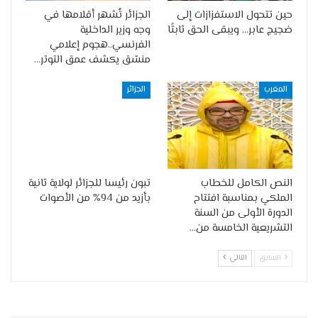
حين تتحول الاستفزازات إلى
الجزائر تُشهر أقلامها في
ضجيج عابر… ويبقى الحق ثابتًا
وجه وزير الداخلية
الفرنسي..هجوم إعلامي
منسّق يكشف عمق التوتر…
المغرب
الجزائر
النص الكامل للخطاب
تبون رئيسا للجزائر لولاية ثانية
الملكي بمناسبة افتتاح
بأزيد من 94% من الأصوات
الدورة الأولى من السنة
التشريعية الخامسة من…
السابق
التالي