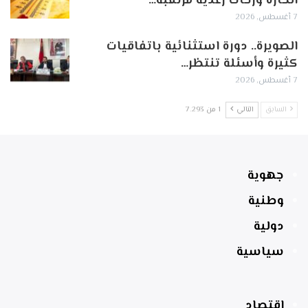
الحارة وزخات رعدية مرتقبة…
7 أغسطس, 2026
الصويرة.. دورة استثنائية باتفاقيات
كثيرة وأسئلة تنتظر…
7 أغسطس, 2026
السابق
التالي
1 من 7٬293
جهوية
وطنية
دولية
سياسية
اقتصاد