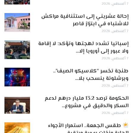
7 أغسطس, 2026
إحالة عشريني إلى استئنافية مراكش
للاشتباه في ابتزاز قاصر
7 أغسطس, 2026
إسبانيا تشدد لهجتها وتؤكد: لا إقامة
ولا عبور إلى أوروبا إلا…
7 أغسطس, 2026
طنجة تخسر “كلاسيكو الصيف”..
وبرشلونة ينسحب بلا…
7 أغسطس, 2026
الحكومة ترصد 13.2 مليار درهم لدعم
السكر والدقيق في مشروع…
7 أغسطس, 2026
طقس الجمعة.. استمرار الأجواء